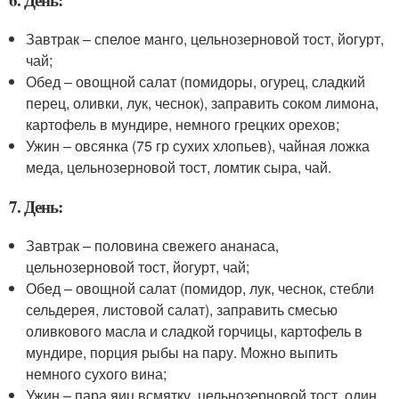
Завтрак – спелое манго, цельнозерновой тост, йогурт,
чай;
Обед – овощной салат (помидоры, огурец, сладкий
перец, оливки, лук, чеснок), заправить соком лимона,
картофель в мундире, немного грецких орехов;
Ужин – овсянка (75 гр сухих хлопьев), чайная ложка
меда, цельнозерновой тост, ломтик сыра, чай.
7. День:
Завтрак – половина свежего ананаса,
цельнозерновой тост, йогурт, чай;
Обед – овощной салат (помидор, лук, чеснок, стебли
сельдерея, листовой салат), заправить смесью
оливкового масла и сладкой горчицы, картофель в
мундире, порция рыбы на пару. Можно выпить
немного сухого вина;
Ужин – пара яиц всмятку, цельнозерновой тост, один