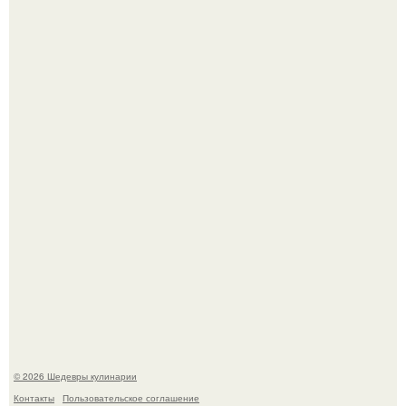
Токсис публично извинился перед генсухой на концерте
крида.
Зендея получила номинацию на премию "Эмми" в
категории "лучшая актриса в драматическом сериале" за
третий сезон "эйфории".
© 2026 Шедевры кулинарии
Контакты
Пользовательское соглашение