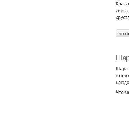
Класс
светл
хруст
читат
Шар
Шарло
готов
блюдо
Что з