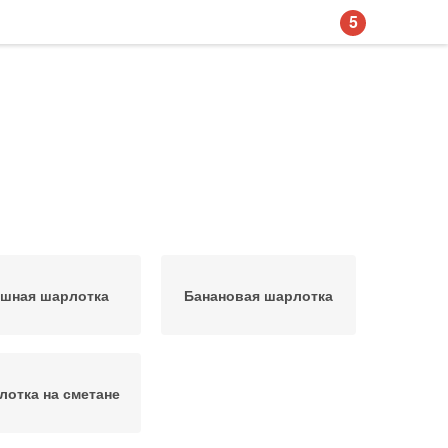
5
шная шарлотка
Банановая шарлотка
отка на сметане