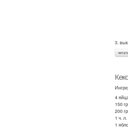
3. вы
читат
Кек
Ингре
4 яйц
150 гр
200 гр
1 ч. л
1 ябло