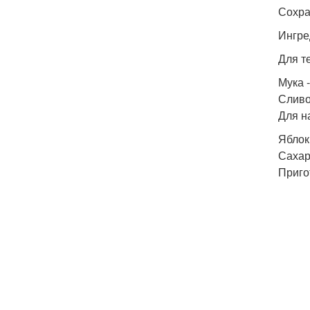
Сохра
Ингре
Для т
Мука -
Сливоч
Для н
Яблоки
Сахар 
Приго