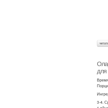
читат
Ола
для 
Время
Порций
Ингре
3-4. 
1 яйцо