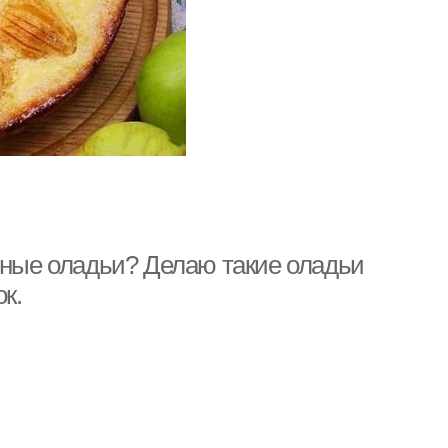
чные оладьи? Делаю такие оладьи
к.