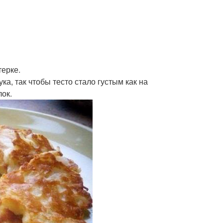
терке.
а, так чтобы тесто стало густым как на
лок.