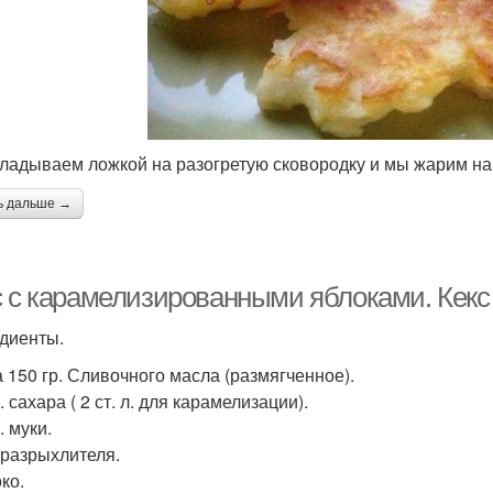
кладываем ложкой на разогретую сковородку и мы жарим на
ь дальше →
с с карамелизированными яблоками. Кекс
диенты.
а 150 гр. Сливочного масла (размягченное).
. сахара ( 2 ст. л. для карамелизации).
. муки.
. разрыхлителя.
ко.