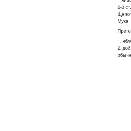
2-3 ст
Щепот
Мука.
Приго
1. яб
2. до
обычн