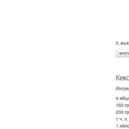
3. вы
читат
Кек
Ингре
4 яйц
150 гр
200 гр
1 ч. л
1 ябло