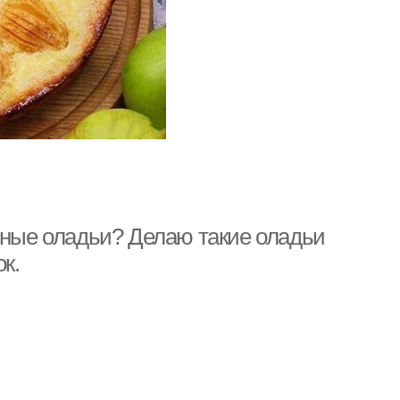
чные оладьи? Делаю такие оладьи
к.