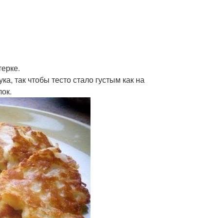
терке.
а, так чтобы тесто стало густым как на
лок.