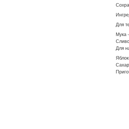
Сохра
Ингре
Для т
Мука -
Сливоч
Для н
Яблоки
Сахар 
Приго