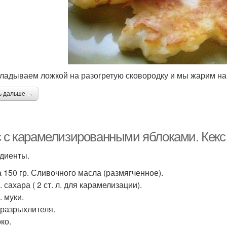
кладываем ложкой на разогретую сковородку и мы жарим на
ь дальше →
с с карамелизированными яблоками. Кекс
диенты.
а 150 гр. Сливочного масла (размягченное).
. сахара ( 2 ст. л. для карамелизации).
. муки.
. разрыхлителя.
ко.