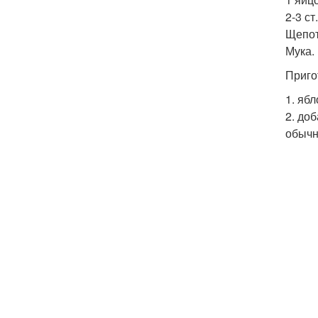
2-3 ст
Щепот
Мука.
Приго
1. яб
2. до
обычн