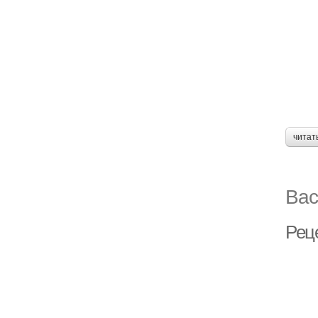
читат
Вас
Реце