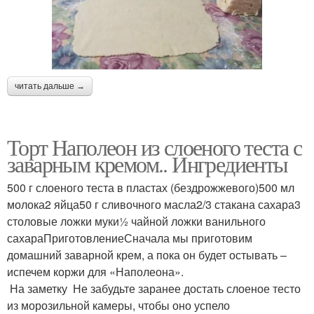
читать дальше →
Торт Наполеон из слоеного теста с
заварным кремом.. Ингредиенты
500 г слоеного теста в пластах (бездрожжевого)500 мл
молока2 яйца50 г сливочного масла2/3 стакана сахара3
столовые ложки муки½ чайной ложки ванильного
сахараПриготовлениеСначала мы приготовим
домашний заварной крем, а пока он будет остывать –
испечем коржи для «Наполеона».
На заметку Не забудьте заранее достать слоеное тесто
из морозильной камеры, чтобы оно успело