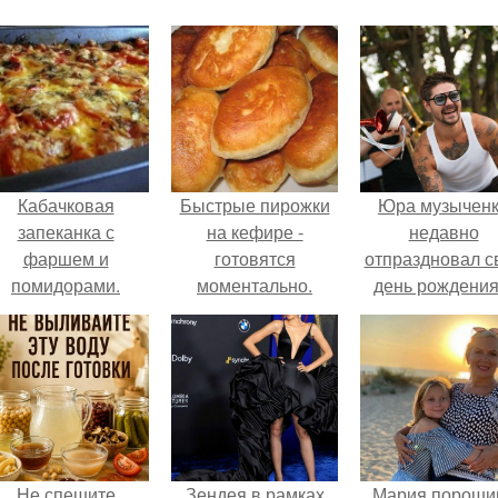
Кабачковая
Быстрые пирожки
Юра музычен
запеканка с
на кефире -
недавно
фаршем и
готовятся
отпраздновал с
помидорами.
моментально.
день рождения
кругу самых
близких и родн
людей.
Не спешите
Зендея в рамках
Мария пороши