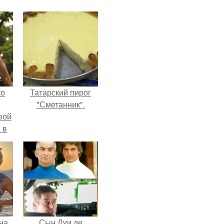
ко
Татарский пирог
"Сметанник".
вой
 в
ых
на
Сын Луи де