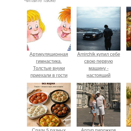
Читайте также
Артикуляционная
Amirchik купил себе
гимнастика.
свою первую
Толстые внуки
машину -
приехали в гости
настоящий
(надуваем щёки), с
автомобиль мечты
ними худые - лишь
для многих
кожа да кости (мы
автолюбителей.
втягиваем щёки.
Сразу 5 разных
Артур пирожков