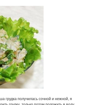
аша грудка получилась сочной и нежной, я
рить грудку, только потом положить в воду