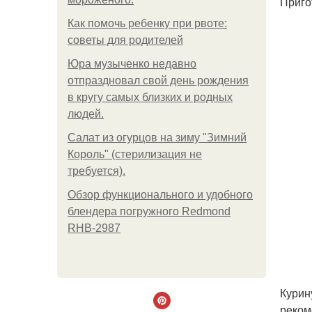
Приго
Как помочь ребенку при рвоте:
советы для родителей
Юра музыченко недавно
отпраздновал свой день рождения
в кругу самых близких и родных
людей.
Салат из огурцов на зиму "Зимний
Король" (стерилизация не
требуется).
Обзор функционального и удобного
блендера погружного Redmond
RHB-2987
Курин
реком