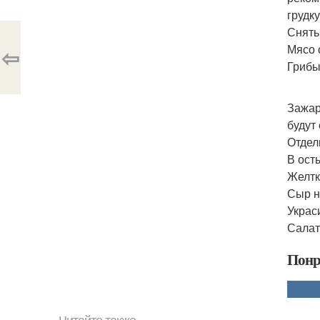
грудк
Снять
Мясо 
⇦
Грибы
Зажар
будут
Отдели
В ост
Желтк
Сыр н
Украс
Салат
Понр