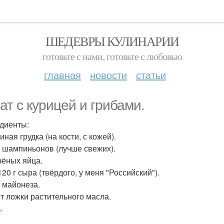
ШЕДЕВРЫ КУЛИНАРИИ
готовьте с нами, готовьте с любовью
главная
новости
статьи
ат с курицей и грибами.
диенты:
риная грудка (на кости, с кожей).
 г шампиньонов (лучше свежих).
арёных яйца.
20 г сыра (твёрдого, у меня "Российский").
г майонеза.
 ст ложки растительного масла.
.