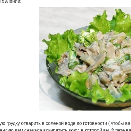
товление:
ую грудку отварить в солёной воде до готовности ( чтобы в
ендую вам сначала вскипятить воду, в которой вы будете ва