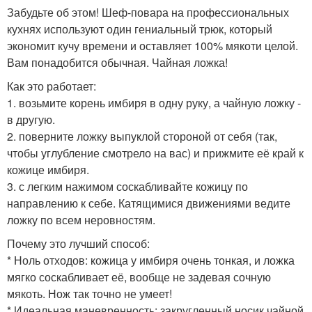
Забудьте об этом! Шеф-повара на профессиональных
кухнях используют один гениальный трюк, который
экономит кучу времени и оставляет 100% мякоти целой.
Вам понадобится обычная. Чайная ложка!
Как это работает:
1. возьмите корень имбиря в одну руку, а чайную ложку -
в другую.
2. поверните ложку выпуклой стороной от себя (так,
чтобы углубление смотрело на вас) и прижмите её край к
кожице имбиря.
3. с легким нажимом соскабливайте кожицу по
направлению к себе. Катящимися движениями ведите
ложку по всем неровностям.
Почему это лучший способ:
* Ноль отходов: кожица у имбиря очень тонкая, и ложка
мягко соскабливает её, вообще не задевая сочную
мякоть. Нож так точно не умеет!
* Идеальная маневренность: закругленный носик чайной