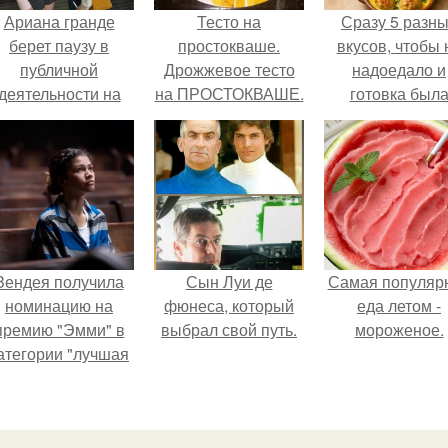
Ариана гранде
Тесто на
Сразу 5 разн
берет паузу в
простокваше.
вкусов, чтобы 
публичной
Дрожжевое тесто
надоедало и
деятельности на
на ПРОСТОКВАШЕ.
готовка был
фоне слухов о
проще.
своем здоровье.
Зендея получила
Сын Луи де
Самая популяр
номинацию на
фюнеса, который
еда летом -
премию "Эмми" в
выбрал свой путь.
мороженое.
атегории "лучшая
актриса в
драматическом
ериале" за третий