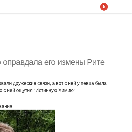
5
о оправдала его измены Рите
вали дружеские связи, а вот с ней у певца была
ко с ней ощутил "Истинную Химию".
вания: