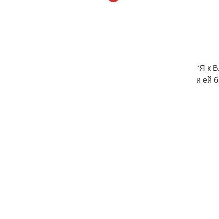
"Я к 
и ей 