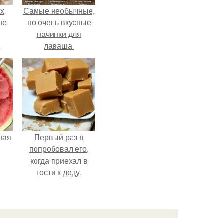
ых
Самые необычные,
не
но очень вкусные
начинки для
а
лаваша.
ная
Первый раз я
попробовал его,
когда приехал в
гости к деду.