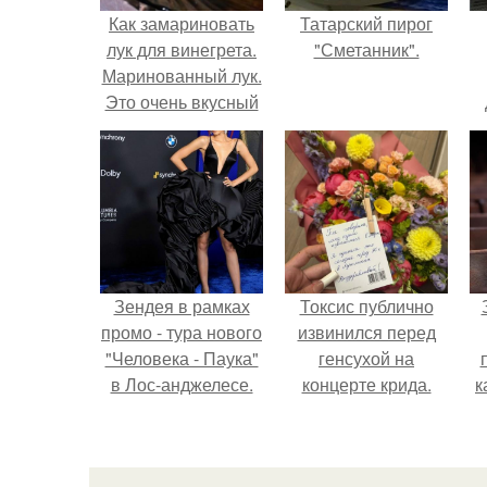
Как замариновать
Татарский пирог
лук для винегрета.
"Сметанник".
Маринованный лук.
Это очень вкусный
маринованный лук,
подходит к салатам
(винегрет,
квашенная капуста
и. т. д), шашлыку,
первым блюдам,
грибам.
Зендея в рамках
Токсис публично
промо - тура нового
извинился перед
"Человека - Паука"
генсухой на
в Лос-анджелесе.
концерте крида.
к
с