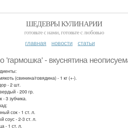
ШЕДЕВРЫ КУЛИНАРИИ
готовьте с нами, готовьте с любовью
главная
новости
статьи
о 'гармошка' - вкуснятина неописуем
диенты:
якоть (свинина/говядина) - 1 кг (+-).
ор - 2 шт.
вердый - 200 гр.
 - 3 зубчика.
ад:
ый сок - 1 ст. л.
 соус - 2-3 ст. л.
а - 1 ст. л.