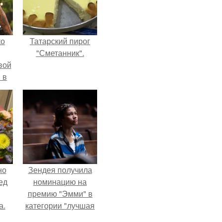
ко
Татарский пирог
"Сметанник".
вой
 в
ых
но
Зендея получила
ед
номинацию на
премию "Эмми" в
а.
категории "лучшая
актриса в