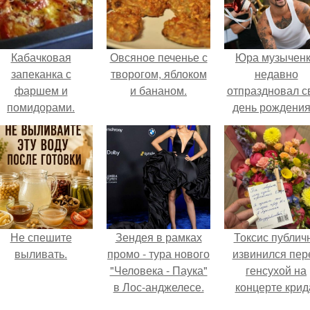
Кабачковая
Овсяное печенье с
Юра музычен
запеканка с
творогом, яблоком
недавно
фаршем и
и бананом.
отпраздновал с
помидорами.
день рождения
кругу самых
близких и родн
людей.
Не спешите
Зендея в рамках
Токсис публич
выливать.
промо - тура нового
извинился пер
"Человека - Паука"
генсухой на
в Лос-анджелесе.
концерте крид