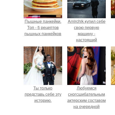
Пышные панкейки.
Amirchik купил себе
Топ - 5 рецептов
свою первую
пышных панкейков
машину -
настоящий
автомобиль мечты
для многих
автолюбителей.
Ты только
Любуемся
представь себе эту
сногсшибательным
историю.
актерским составом
на очередной
премьере нового