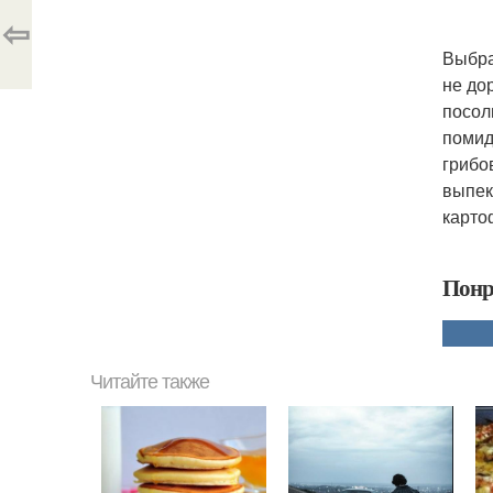
⇦
Выбра
не до
посол
помид
грибо
выпек
карто
Понр
Читайте также