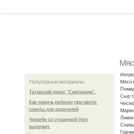
Мяс
Ингре
Мясо м
Популярные материалы
Помид
Татарский пирог "Сметанник".
Сыр т
Как помочь ребенку при рвоте:
Чеснок
советы для родителей
Марин
Лимонн
Чизкейк со сгущенкой (без
Соевый
выпечки).
Горчиц