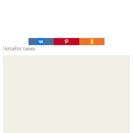
Читайте также
Мясо 'гармошка' - вкуснятина неописуемая!