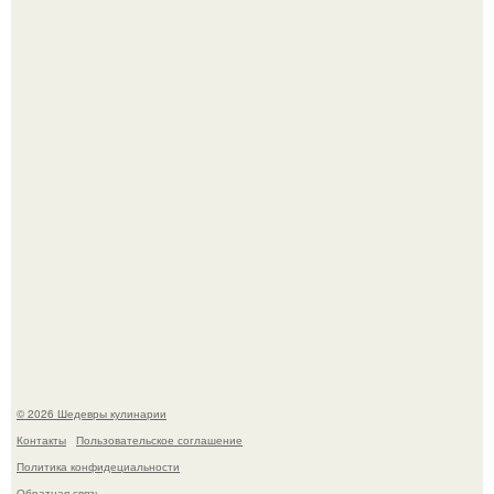
Не спешите выливать.
Зендея получила номинацию на премию "Эмми" в
категории "лучшая актриса в драматическом сериале" за
третий сезон "эйфории".
© 2026 Шедевры кулинарии
Контакты
Пользовательское соглашение
Политика конфидециальности
Обратная связь