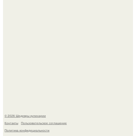
Первый раз я попробовал его, когда приехал в гости к
деду.
Этот рецепт с первого раза даже у новичков получается.
© 2026 Шедевры кулинарии
Контакты
Пользовательское соглашение
Политика конфидециальности