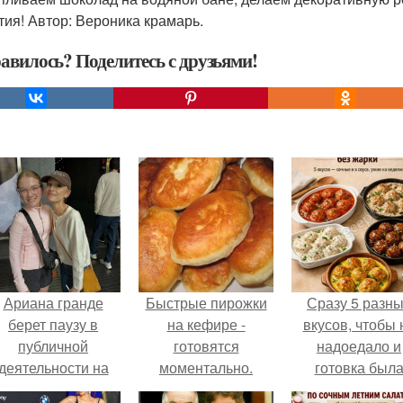
тия! Автор: Вероника крамарь.
авилось? Поделитесь с друзьями!
Ариана гранде
Быстрые пирожки
Сразу 5 разн
берет паузу в
на кефире -
вкусов, чтобы 
публичной
готовятся
надоедало и
деятельности на
моментально.
готовка был
фоне слухов о
проще.