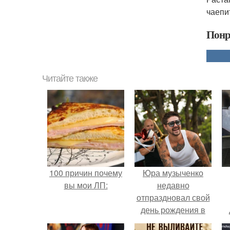
чаепи
Понр
Читайте также
100 причин почему
Юра музыченко
вы мои ЛП:
недавно
отпраздновал свой
день рождения в
кругу самых