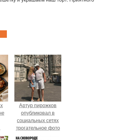
ых
Артур пирожков
не
опубликовал в
социальных сетях
а
трогательное фото
с супругой