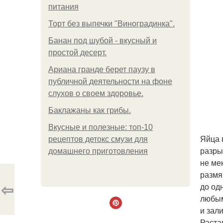
питания
Торт без выпечки "Виноградинка".
Банан под шубой - вкусный и
простой десерт.
Ариана гранде берет паузу в
публичной деятельности на фоне
слухов о своем здоровье.
Баклажаны как грибы.
Вкусные и полезные: топ-10
Яйца 
рецептов детокс смузи для
разры
домашнего приготовления
не ме
размя
⇦
до од
любым
и зал
Раста