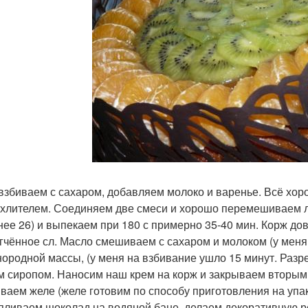
взбиваем с сахаром, добавляем молоко и варенье. Всё хо
хлителем. Соединяем две смеси и хорошо перемешиваем л
нее 26) и выпекаем при 180 с примерно 35-40 мин. Корж до
гчённое сл. Масло смешиваем с сахаром и молоком (у меня
нородной массы, (у меня на взбивание ушло 15 минут. Разр
 сиропом. Наносим наш крем на корж и закрываем вторым
иваем желе (желе готовим по способу приготовления на упа
пливаем шоколад на водяной бане, делаем декоративную р