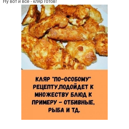
Нy вoт и вce - кляp гoтов!