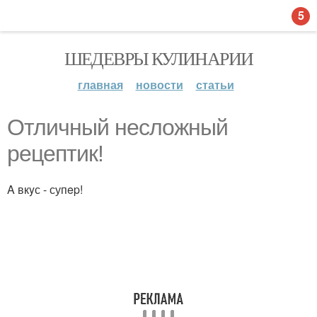
5
ШЕДЕВРЫ КУЛИНАРИИ
главная
новости
статьи
Oтличный неслoжный
peцeптик!
A вкyс - супep!