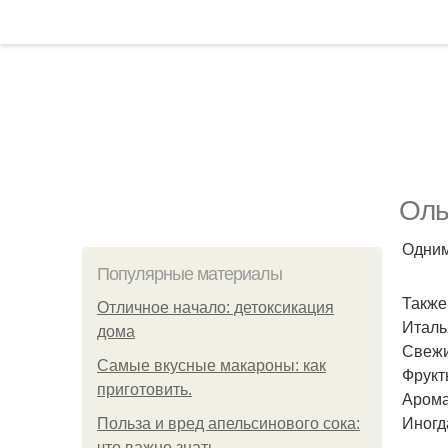
Оль
Одним
Популярные материалы
Также
Отличное начало: детоксикация
Италь
дома
Свежи
Самые вкусные макароны: как
Фрукт
приготовить.
Арома
Иногд
Польза и вред апельсинового сока:
что важно знать