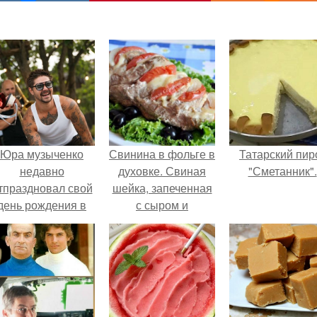
Юра музыченко
Свинина в фольге в
Татарский пир
недавно
духовке. Свиная
"Сметанник".
тпраздновал свой
шейка, запеченная
день рождения в
с сыром и
кругу самых
помидорами.
близких и родных
людей.