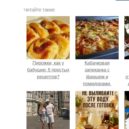
Читайте также
Пирожки, как у
Кабачковая
бабушки: 5 простых
запеканка с
рецептов?
фаршем и
о
помидорами.