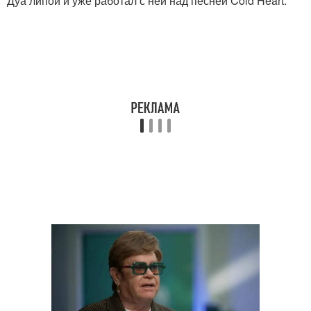
Дуа липой и уже работал с ней над песней Cold Heart.