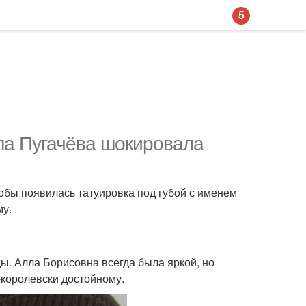
5
лла Пугачёва шокировала
обы появилась татуировка под губой с именем
му.
ы. Алла Борисовна всегда была яркой, но
-королевски достойному.