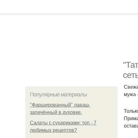
"Та
сет
Свежи
мужа 
Популярные материалы
"Фаршированный" лаваш,
Тольк
запечённый в духовке.
Прима
Салаты с сухариками: топ - 7
остав
любимых рецептов?