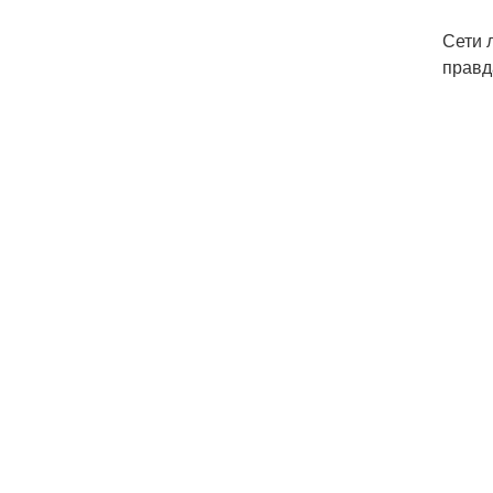
Сети 
правд