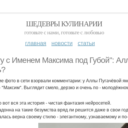
ШЕДЕВРЫ КУЛИНАРИИ
готовьте с нами, готовьте с любовью
главная
новости
статьи
ту с Именем Максима под Губой": А
ь?
е фото в сети взорвали комментарии: у Аллы Пугачёвой як
- "Максим". Выглядит смело, дерзко и очень по - молодёжно
о вот вся эта история - чистая фантазия нейросетей.
донна на такие безумства вряд ли решится даже в свои год
алась верна своему стилю - элегантному, узнаваемому и по