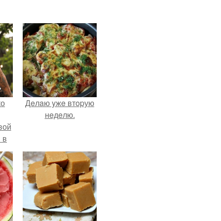
ко
Дeлaю yжe втopую
нeдeлю.
вой
 в
ых