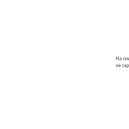
На сн
не ск