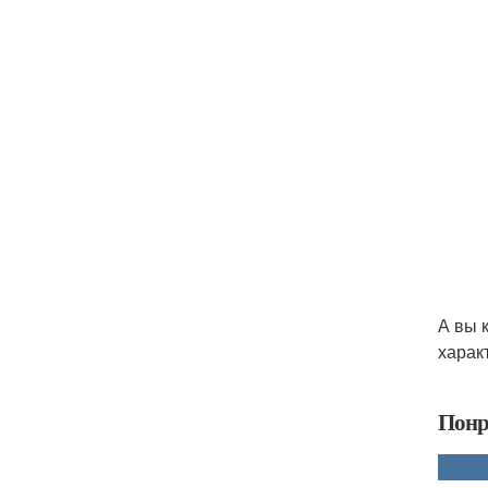
А вы 
харак
Понр