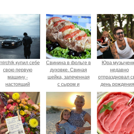
mirchik купил себе
Свинина в фольге в
Юра музычен
свою первую
духовке. Свиная
недавно
машину -
шейка, запеченная
отпраздновал с
настоящий
с сыром и
день рождения
втомобиль мечты
помидорами.
кругу самых
для многих
близких и родн
автолюбителей.
людей.