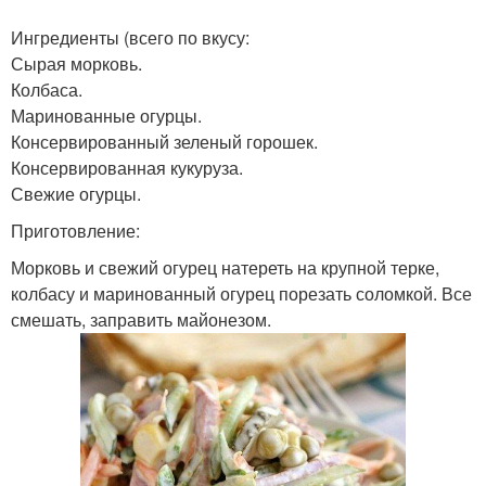
Салат из капусты
Перец на зиму
Ингредиенты (всего по вкусу:
Сырая морковь.
Колбаса.
Маринованные огурцы.
Салат из зеленых
Консервированный зеленый горошек.
Салат с перцем
помидор
Консервированная кукуруза.
Свежие огурцы.
Приготовление:
Морковь и свежий огурец натереть на крупной терке,
Помидор на зиму
Зимний салат
колбасу и маринованный огурец порезать соломкой. Все
смешать, заправить майонезом.
Салат из цветной
Салат из баклажанов
капусты