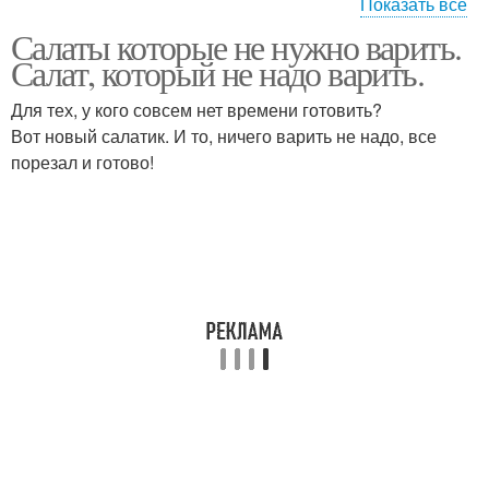
Показать все
Салаты которые не нужно варить.
Салат со свежим
Салаты из огурцов
Салат, который не надо варить.
огурцом
Для тех, у кого совсем нет времени готовить?
Вот новый салатик. И то, ничего варить не надо, все
порезал и готово!
Лук на зиму
Нежинский салат
Салат из огурцов
Салат на зиму
Паста на зиму
Обалденный салат