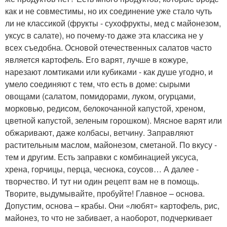
как и не совместимы, но их соединение уже стало чуть
ли не классикой (фрукты - сухофрукты, мед с майонезом,
уксус в салате), но почему-то даже эта классика не у
всех съедобна. Основой отечественных салатов часто
является картофель. Его варят, лучше в кожуре,
нарезают ломтиками или кубиками - как душе угодно, и
умело соединяют с тем, что есть в доме: сырыми
овощами (салатом, помидорами, луком, огурцами,
морковью, редисом, белокочанной капустой, хреном,
цветной капустой, зеленым горошком). Мясное варят или
обжаривают, даже колбасы, ветчину. Заправляют
растительным маслом, майонезом, сметаной. По вкусу -
тем и другим. Есть заправки с комбинацией уксуса,
хрена, горчицы, перца, чеснока, соусов… А далее -
творчество. И тут ни один рецепт вам не в помощь.
Творите, выдумывайте, пробуйте! Главное – основа.
Допустим, основа – крабы. Они «любят» картофель, рис,
майонез, то что не забивает, а наоборот, подчеркивает