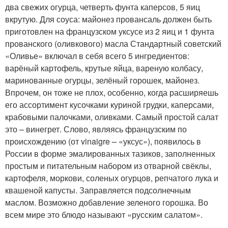
два свежих огурца, четверть фунта каперсов, 5 яиц
вкрутую. Для соуса: майонез провансаль должен быть
приготовлен на французском уксусе из 2 яиц и 1 фунта
прованского (оливкового) масла Стандартный советский
«Оливье» включал в себя всего 5 ингредиентов:
варёный картофель, крутые яйца, вареную колбасу,
маринованные огурцы, зелёный горошек, майонез.
Впрочем, он тоже не плох, особенно, когда расширяешь
его ассортимент кусочками куриной грудки, каперсами,
крабовыми палочками, оливками. Самый простой салат
это – винегрет. Слово, являясь французским по
происхождению (от vinaigre – «уксус»), появилось в
России в форме эмалированных тазиков, заполненных
простым и питательным набором из отварной свёклы,
картофеля, моркови, соленых огурцов, репчатого лука и
квашеной капусты. Заправляется подсолнечным
маслом. Возможно добавление зеленого горошка. Во
всем мире это блюдо называют «русским салатом».