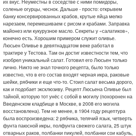
их вкус. Неуместны в соседстве с ними помидоры,
соленые огурцы, чеснок. Дальше - просто: открывем
банку консервированных крабов, крутые яйца мелко
нарезаем, перемешиваем с рисом и крабами. Заправка
майонез или кукурузное масло. Секреты у «салатиков»,
конечно есть. Хорошим примером служит оливье.
Люсьен Оливье в девятнадцатом веке работал в
трактире у Тестова. Там он достиг известности тем, что
изобрел уникальный салат. Готовил его Люсьен только
лично. Никто не знал точного рецепта, было только
известно, что в его состав входят черная икра, раковые
шейки, рябчики и еще что-то. Стоил салат весьма дорого,
как и подобает эксклюзиву. Рецепт Люсьена Оливье был
тайной, которую тот унёс с собой в могилу (похоронен на
Введенском кладбище в Москве, в 2008 его могила
восстановлена). Тем не менее, в 1904 году рецептура
была воспроизведена: 2 рябчика, телячий язык, четверть
фунта паюсной икры, полфунта свежего салата, 25 штук
отварных раков, полбанки пикулей, полбанки сои кабуль,