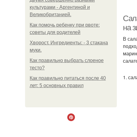
культурами - Аргентиной и
Великобританией.
Сал
Как помочь ребенку при рвоте:
на з
советы для родителей
В сал
Хворост. Ингредиенты: - 3 стакана
подход
муки.
марин
салат
Как правильно выбрать слоеное
тесто?
1. са
Как правильно питаться после 40
лет: 5 основных правил