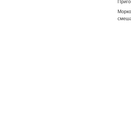
Приго
Морко
смеша