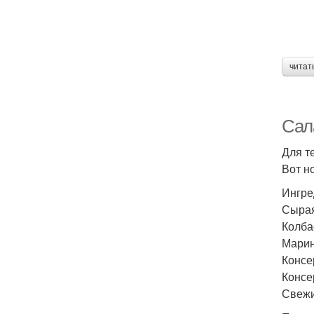
читат
Сала
Для т
Вот но
Ингре
Сырая
Колба
Марин
Консе
Консе
Свежи