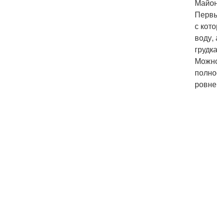
Майон
Первы
с кот
воду, 
грудка
Можно
полно
ровне