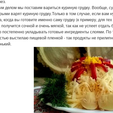
ез.
м делом мы поставим вариться куриную грудку. Вообще, су
орыми варят куриную грудку.Только в том случае, если вам 
а, когда вы готовите именно саму грудку (к примеру, для те
 получится сочной и очень мягкой, так как не успеет отдать 
 постепенно укладывать готовые ингредиенты слоями. По т
стью выстилаю пищевой пленкой - так продукты не прилипну
нький.