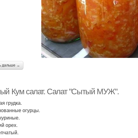
ь дальше →
ый Кум салат. Салат "Сытый МУЖ".
ая грудка.
ованные огурцы.
куриные.
ий орех.
епчатый.