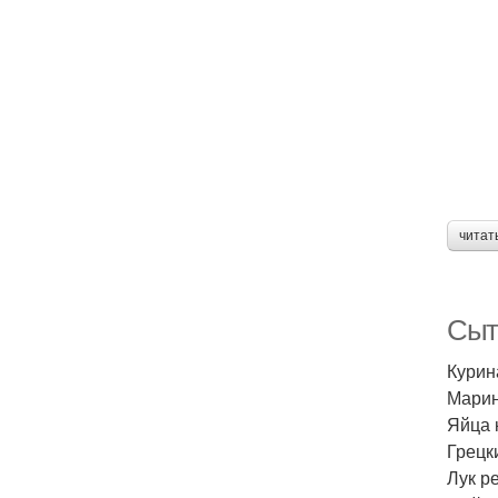
читат
Сыт
Курин
Марин
Яйца 
Грецк
Лук р