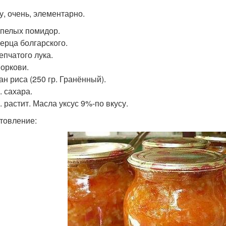
у, очень, элементарно.
 Спелых помидор.
Перца болгарского.
Репчатого лука.
Моркови.
ан риса (250 гр. Гранённый).
. сахара.
. растит. Масла уксус 9%-по вкусу.
товление: