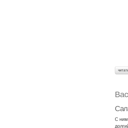
читат
Вас
Сала
С ним
долги