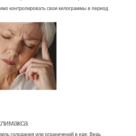
димо контролировать свои килограммы в период
климакса
дель голодания или ограничений в еде. Ведь