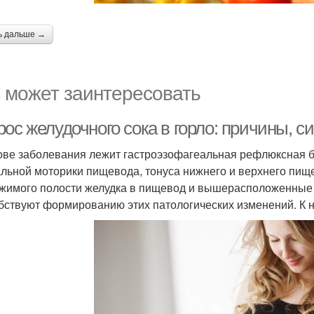
ь дальше →
 может заинтересовать
рос желудочного сока в горло: причины, 
ове заболевания лежит гастроэзофагеальная рефлюксная б
льной моторики пищевода, тонуса нижнего и верхнего пищ
жимого полости желудка в пищевод и вышерасположенные 
бствуют формированию этих патологических изменений. К н