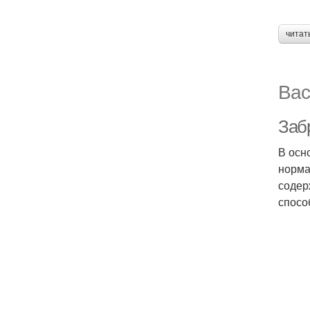
читат
Вас
Заб
В осн
норма
содер
спосо