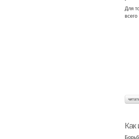
Для т
всего 
читат
Как
Борьб