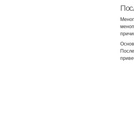
Пос
Меноп
меноп
причи
Основ
После
приве