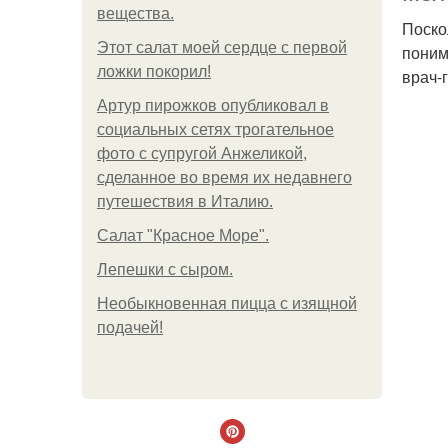
вещества.
Поско
Этот салат моей сердце с первой
поним
ложки покорил!
врач-
Артур пирожков опубликовал в
социальных сетях трогательное
фото с супругой Анжеликой,
сделанное во время их недавнего
путешествия в Италию.
Салат "Красное Море".
Лепешки с сыром.
Необыкновенная пицца с изящной
подачей!