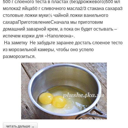
500 г слоеного теста в пластах (бездрожжевого)500 мл
молока2 яйца50 г сливочного масла2/3 стакана сахара3
столовые ложки муки½ чайной ложки ванильного
сахараПриготовлениеСначала мы приготовим
домашний заварной крем, а пока он будет остывать –
испечем коржи для «Наполеона».
На заметку Не забудьте заранее достать слоеное тесто
из морозильной камеры, чтобы оно успело
разморозиться.
читать дальше →