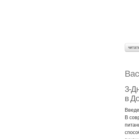
читат
Вас
3-Д
в Д
Введ
В сов
питан
спосо