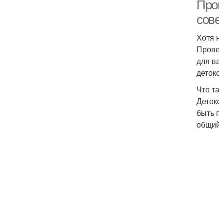
Про
сов
Хотя 
Прове
для в
деток
Что т
Деток
быть 
общий