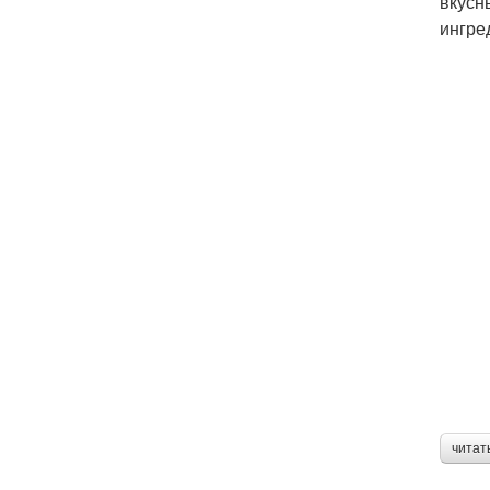
вкусн
ингре
читат