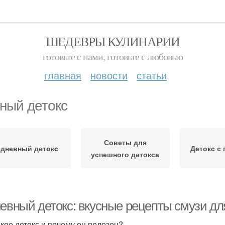
ШЕДЕВРЫ КУЛИНАРИИ
готовьте с нами, готовьте с любовью
главная
новости
статьи
ный детокс
Советы для
-дневный детокс
Детокс с
успешного детокса
невный детокс: вкусные рецепты смузи д
акое детокс и почему он полезен?