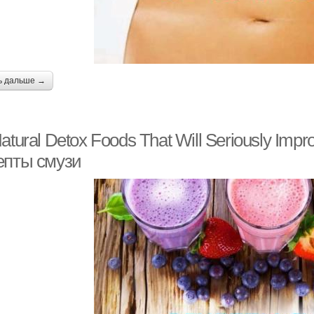
ь дальше →
atural Detox Foods That Will Seriously Impr
епты смузи