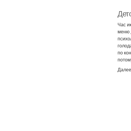
Дето
Час и
меню 
психо
голод
по ко
потому
Далее