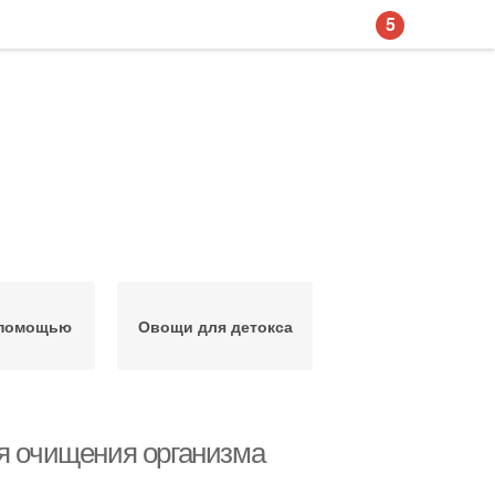
5
 помощью
Овощи для детокса
ля очищения организма