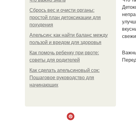
Деток
Сбрось вес и очисти органы:
непра
простой план детоксикации для
улучш
похудения
вкусн
Апельсин: как найти баланс между
свежи
пользой и вредом для здоровья
Важны
Как помочь ребенку при рвоте:
Перед
советы для родителей
Как сделать апельсиновый сок:
Пошаговое руководство для
начинающих