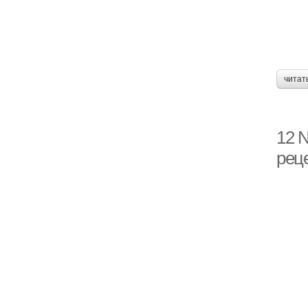
читат
12 N
рец