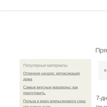
Пря
Популярные материалы
7
Отличное начало: детоксикация
дома
Самые вкусные макароны: как
приготовить.
7-д
Польза и вред апельсинового сока:
Что т
что важно знать