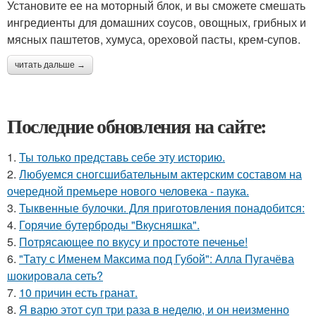
Установите ее на моторный блок, и вы сможете смешать
ингредиенты для домашних соусов, овощных, грибных и
мясных паштетов, хумуса, ореховой пасты, крем-супов.
читать дальше →
Последние обновления на сайте:
1.
Ты только представь себе эту историю.
2.
Любуемся сногсшибательным актерским составом на
очередной премьере нового человека - паука.
3.
Тыквенные булочки. Для приготовления понадобится:
4.
Горячие бутерброды "Вкусняшка".
5.
Потрясающее по вкусу и простоте печенье!
6.
"Тату с Именем Максима под Губой": Алла Пугачёва
шокировала сеть?
7.
10 причин есть гранат.
8.
Я варю этот суп три раза в неделю, и он неизменно