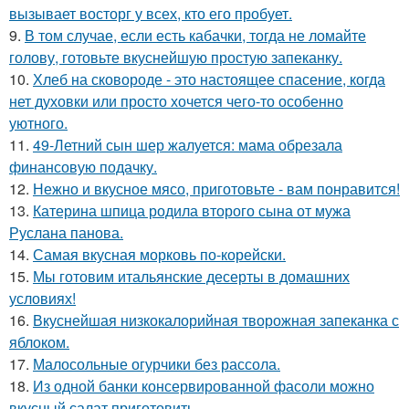
вызывает восторг у всех, кто его пробует.
9.
В том случае, если есть кабачки, тогда не ломайте
голову, готовьте вкуснейшую простую запеканку.
10.
Хлеб на сковороде - это настоящее спасение, когда
нет духовки или просто хочется чего-то особенно
уютного.
11.
49-Летний сын шер жалуется: мама обрезала
финансовую подачку.
12.
Нежно и вкусное мясо, приготовьте - вам понравится!
13.
Катерина шпица родила второго сына от мужа
Руслана панова.
14.
Самая вкусная морковь по-корейски.
15.
Мы готовим итальянские десерты в домашних
условиях!
16.
Вкуснейшая низкокалорийная творожная запеканка с
яблоком.
17.
Малосольные огурчики без рассола.
18.
Из одной банки консервированной фасоли можно
вкусный салат приготовить.