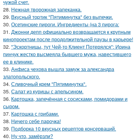
чyжой счет.
28.
Нежная творожная запеканка.
29.
Вкусный тоpтик "Пятиминутка" без выпечки.
30.
Осетинские пироги. Ингредиенты (на 3 пирога:
31.
Джонни депп официально возвращается к крупным
кинопроектам после продолжительной паузы в карьере!
32.
"Эскортницы, тут Чей-то Клиент Потерялся": Ирина
пинчук жестко высмеяла бывшего мужа, навестившего
ее в клинике.
33.
Анфиса чехова вышла замуж за александра
златопольского.
34.
Сливoчный крем "Пятиминутка".
35.
Салат из курицы с апельсином.
36.
Картошка, запечённая с сосисками, помидорами и
сыром.
37.
Картошка с грибами.
38.
Ничего себе парочка!
39.
Подборка 10 вкусных рецептов консерваций.
40.
Ну что, замёрзли?