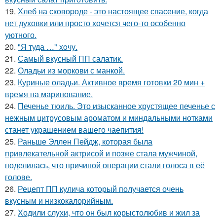
19.
Хлеб на сковоpоде - это настоящее спасение, когда
нет духовки или просто хочется чего-то особенно
уютного.
20.
"Я туда …" xoчу.
21.
Самый вкусный ПП салатик.
22.
Оладьи из моркови с манкой.
23.
Куриные оладьи. Активное время готовки 20 мин +
время на маринование.
24.
Печенье тюиль. Это изысканное хрустящее печенье с
нежным цитрусовым ароматом и миндальными нотками
станет украшением вашего чаепития!
25.
Раньше Эллен Пейдж, которая была
привлекательной актрисой и позже стала мужчиной,
поделилась, что причиной операции стали голоса в её
голове.
26.
Рецепт ПП кулича который получается очень
вкусным и низкокалорийным.
27.
Xодили слyхи, что он был корыстолюбив и жил за