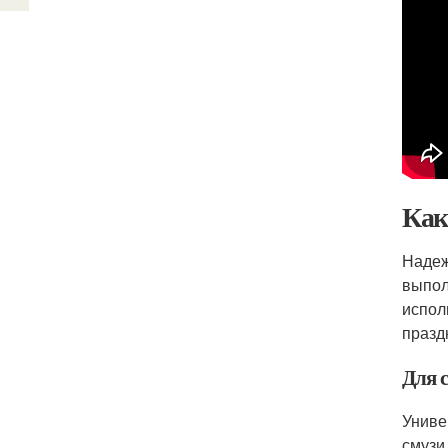
Как
Надеж
выпол
испол
празд
Для 
Униве
смузи