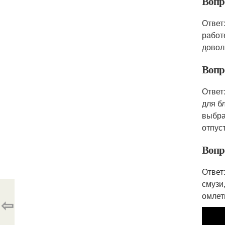
Вопр
Ответ
работ
довол
Вопр
Ответ
для б
выбра
отпуст
Вопр
Ответ
смузи
омлет
⇦