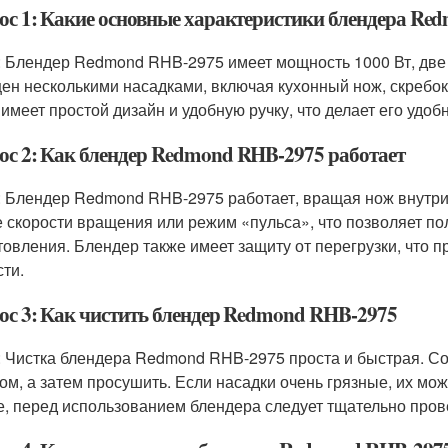
ос 1: Какие основные характеристики блендера Re
: Блендер Redmond RHB-2975 имеет мощность 1000 Вт, две
ен несколькими насадками, включая кухонный нож, скребок 
 имеет простой дизайн и удобную ручку, что делает его удо
ос 2: Как блендер Redmond RHB-2975 работает
: Блендер Redmond RHB-2975 работает, вращая нож внутри 
е скорости вращения или режим «пульса», что позволяет п
товления. Блендер также имеет защиту от перегрузки, что 
сти.
ос 3: Как чистить блендер Redmond RHB-2975
: Чистка блендера Redmond RHB-2975 проста и быстрая. Со
ом, а затем просушить. Если насадки очень грязные, их м
е, перед использованием блендера следует тщательно провер