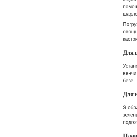
помощ
шарло
Погру
овощн
кастр
Для 
Устан
венчи
безе.
Для 
S-обр
зелен
подго
Плав