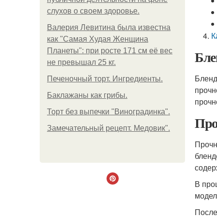
слухов о своем здоровье.
Валерия Левитина была известна
К
как "Самая Худая Женщина
Планеты": при росте 171 см её вес
Бле
не превышал 25 кг.
Бленд
Печеночный торт. Ингредиенты.
прочн
Баклажаны как грибы.
прочн
Торт без выпечки "Виноградинка".
Про
Замечательный рецепт. Медовик".
Прочн
бленд
содер
В про
модел
После