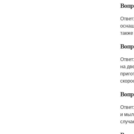
Вопр
Ответ
оснащ
также
Вопр
Ответ
на дв
приго
скоро
Вопр
Ответ
и мыл
случа