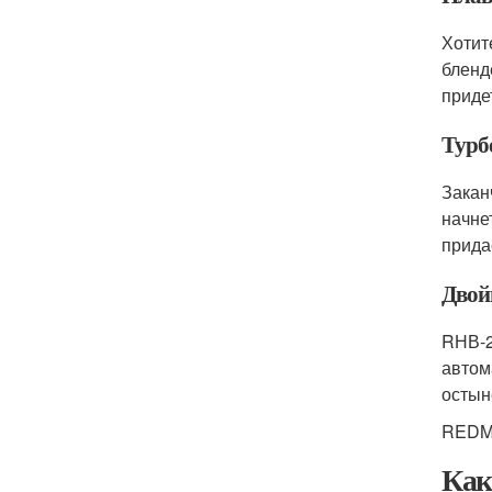
Хотит
бленд
приде
Турб
Закан
начне
прида
Двой
RНВ-2
автом
остын
REDMO
Как