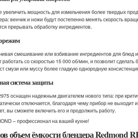
е увеличить мощность для измельчения более твердых прод
ера: венчик и ножи будут постепенно менять скорость враще
тся прерывать обработку ингредиентов.
орежим
чивая смешивание или взбивание ингредиентов для блюд и
т работать со скоростью 15 000 об/мин, и позволит сделат
ст смузи или муссу более гладкую однородную консистенци
ная система защиты
975 оснащен надежным двигателем нового типа: при крити
атически отключается, благодаря чему прибор не выходит из
ет, вы сможете включить его и продолжить работу.
ND – профессионал на вашей кухне!
ов объем ёмкости блендера Redmond R