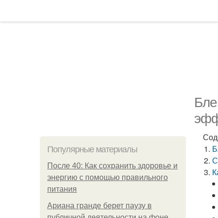
Бле
эфф
Сод
Б
Популярные материалы
С
После 40: Как сохранить здоровье и
К
энергию с помощью правильного
питания
Ариана гранде берет паузу в
публичной деятельности на фоне