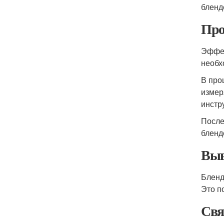
бленд
Про
Эффек
необх
В про
измер
инстр
После
бленд
Выв
Бленд
Это п
Свя