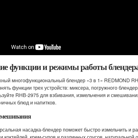
ие функции и режимы работы блендер
ный многофункциональный блендер «3 в 1» REDMOND RНВ
нять функции трех устройств: миксера, погружного блендер
ьзуйте RНВ-2975 для взбивания, измельчения и смешивани
ничных блюд и напитков.
смешивания
рсальная насадка-блендер поможет быстро измельчить и 
 и коктейлей, крем-супов и различных соусов, натуральной 