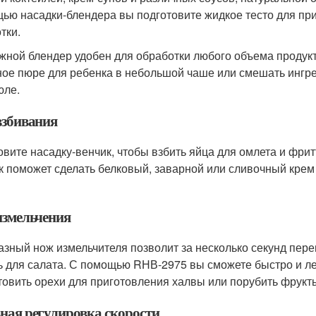
ью насадки-блендера вы подготовите жидкое тесто для при
тки.
жной блендер удобен для обработки любого объема продукт
ое пюре для ребенка в небольшой чаше или смешать ингре
юле.
взбивания
овите насадку-венчик, чтобы взбить яйца для омлета и фрит
к поможет сделать белковый, заварной или сливочный крем 
измельчения
азный нож измельчителя позволит за несколько секунд пере
ь для салата. С помощью RНВ-2975 вы сможете быстро и лег
товить орехи для приготовления халвы или порубить фрукты
ная регулировка скорости