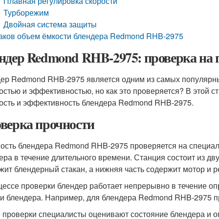
Плавная регулировка скорости
Турборежим
Двойная система защиты
аков объем ёмкости блендера Redmond RHB-2975
ндер Redmond RHB-2975: проверка на 
ер Redmond RHB-2975 является одним из самых популярны
остью и эффективностью, но как это проверяется? В этой с
ость и эффективность блендера Redmond RHB-2975.
верка прочности
ость блендера Redmond RHB-2975 проверяется на специаль
ера в течение длительного времени. Станция состоит из дву
жит блендерный стакан, а нижняя часть содержит мотор и р
цессе проверки блендер работает непрерывно в течение оп
и блендера. Например, для блендера Redmond RHB-2975 пр
 проверки специалисты оценивают состояние блендера и оп