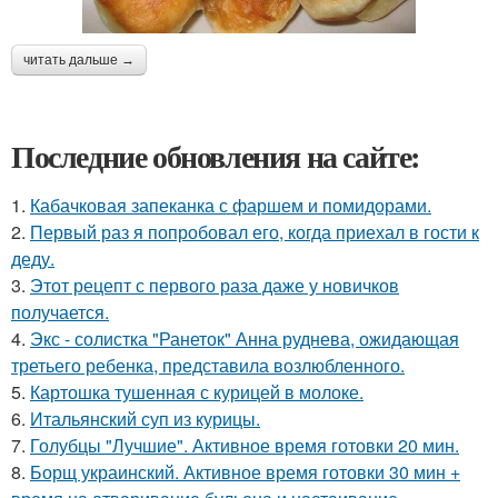
читать дальше →
Последние обновления на сайте:
1.
Кабачковая запеканка с фаршем и помидорами.
2.
Первый раз я попробовал его, когда приехал в гости к
деду.
3.
Этот рецепт с первого раза даже у новичков
получается.
4.
Экс - солистка "Ранеток" Анна руднева, ожидающая
третьего ребенка, представила возлюбленного.
5.
Картошка тушенная с курицей в молоке.
6.
Итальянский суп из курицы.
7.
Голубцы "Лучшие". Активное время готовки 20 мин.
8.
Борщ украинский. Активное время готовки 30 мин +