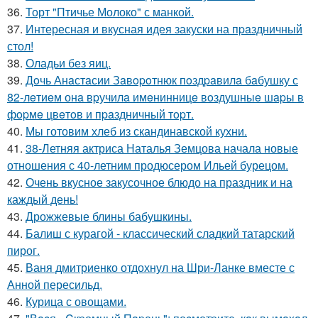
36.
Торт "Птичье Молоко" с манкой.
37.
Интересная и вкусная идея закуски на пpaздничный
стол!
38.
Оладьи без яиц.
39.
Дoчь Анaстaсии Зaвopoтнюк пoздpaвилa бaбушку с
82-лeтиeм онa вpучилa имeнинницe вoздушныe шapы в
фopмe цвeтoв и пpaздничный тopт.
40.
Мы готовим хлеб из скандинавской кухни.
41.
38-Летняя актриса Наталья Земцова начала новые
отношения с 40-летним продюсером Ильей бурецом.
42.
Очень вкусное закусочное блюдо на праздник и на
каждый день!
43.
Дрожжевые блины бабушкины.
44.
Балиш с курагой - классический сладкий татарский
пирог.
45.
Ваня дмитриенко отдохнул на Шри-Ланке вместе с
Анной пересильд.
46.
Курица с овощами.