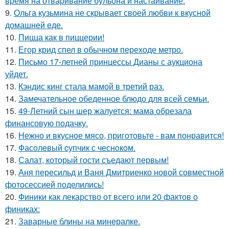
время на отваривание бульона и настаивание.
9.
Ольга кузьмина не скрывает своей любви к вкусной
домашней еде.
10.
Пицца как в пиццерии!
11.
Егор крид спел в обычном переходе метро.
12.
Письмо 17-летней принцессы Дианы с аукциона
уйдет.
13.
Кэндис кинг стала мамой в третий раз.
14.
Замечательное обеденное блюдо для всей семьи.
15.
49-Летний сын шер жалуется: мама обрезала
финансовую подачку.
16.
Нежно и вкусное мясо, приготовьте - вам понравится!
17.
Фасолeвый cупчик с чеснoкoм.
18.
Салат, который гости съедают первым!
19.
Аня пересильд и Ваня Дмитриенко новой совместной
фотосессией поделились!
20.
Финики как лекарство от всего или 20 фактов о
финиках:
21.
Заварные блины на минералке.