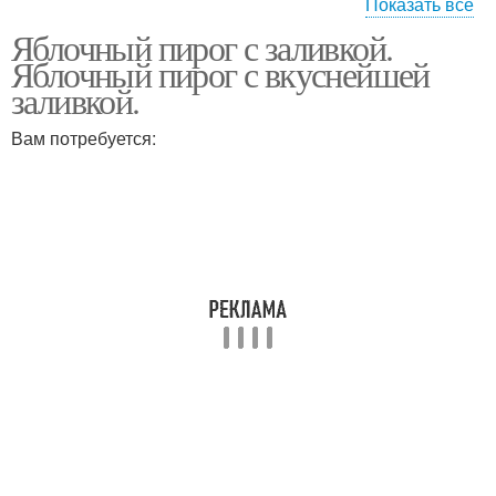
Показать все
Яблочный пирог с заливкой.
Неженка со сметанной
Пирог с яблоками
Яблочный пирог с вкуснейшей
заливкой
заливкой.
Вам потребуется:
Пирог со сметанной
заливкой