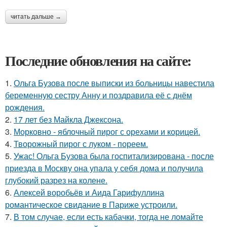
читать дальше →
Последние обновления на сайте:
1.
Ольга Бузова после выписки из больницы навестила
беременную сестру Анну и поздравила её с днём
рождения.
2.
17 лет без Майкла Джексона.
3.
Морковно - яблочный пирог с орехами и корицей.
4.
Творожный пирог с луком - пореем.
5.
Ужас! Ольга Бузова была госпитализирована - после
приезда в Москву она упала у себя дома и получила
глубокий разрез на колене.
6.
Алексей воробьёв и Аида Гарифуллина
романтическое свидание в Париже устроили.
7.
В том случае, если есть кабачки, тогда не ломайте