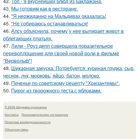
42.
Топ - 9 вкуснейших блюд из баклажана.
43.
Мы готовим как в ресторане.
44.
"Я неожиданно на Мальдивах оказалась!
45.
"Не собираюсь останавливаться!
46.
Алсу объяснила, почему у нее выпирает живот в
облегающих платьях.
47.
Лили - Роуз депп совершила поразительное
перевоплощение для своей новой роли в фильме
"Вервольф"!
48.
Шикарная закуска. Потребуется: куриная грудка, сыр,
чеснок, лук, морковь, яйцо, батон, молоко.
49.
Печенье по советскому pецепту "Хpизантемы".
50.
Пирог из творожного теста с яблоками.
© 2026 Шедевры кулинарии
Контакты
Пользовательское соглашение
Политика конфидециальности
Обратная связь