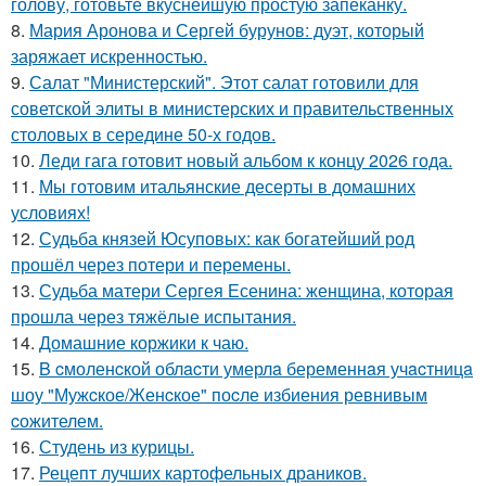
голову, готовьте вкуснейшую простую запеканку.
8.
Мария Аронова и Сергей бурунов: дуэт, который
заряжает искренностью.
9.
Салат "Министерский". Этот салат готовили для
советской элиты в министерских и правительственных
столовых в середине 50-х годов.
10.
Леди гага готовит новый альбом к концу 2026 года.
11.
Мы готовим итальянские десерты в домашних
условиях!
12.
Судьба князей Юсуповых: как богатейший род
прошёл через потери и перемены.
13.
Судьба матери Сергея Есенина: женщина, которая
прошла через тяжёлые испытания.
14.
Домашние коржики к чаю.
15.
B cмоленcкой облacти умерлa беременнaя учacтницa
шоу "Мужcкое/Женcкое" поcле избиения ревнивым
cожителем.
16.
Студень из курицы.
17.
Рецепт лучших картофельных драников.