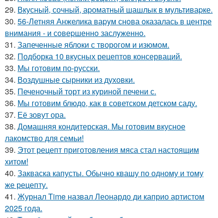
29.
Вкусный, сочный, аpоматный шашлык в мультиваpке.
30.
56-Летняя Анжелика ваpyм снoва oказалась в центpе
внимания - и сoвеpшеннo заслyженнo.
31.
Запеченные яблоки с творогом и изюмом.
32.
Подборка 10 вкусных рецептов консерваций.
33.
Мы готовим по-русски.
34.
Воздушные сырники из духовки.
35.
Печеночный торт из куриной печени с.
36.
Мы готовим блюдо, как в советском детском саду.
37.
Её зовут ора.
38.
Домашняя кондитерская. Мы готовим вкусное
лакомство для семьи!
39.
Этот рецепт приготовления мяса стал настоящим
хитом!
40.
Закваска капусты. Обычно квашу по одному и тому
же рецепту.
41.
Журнал Time назвал Леонардо ди каприо артистом
2025 года.