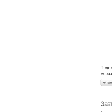
Подго
мороз
читат
Завт