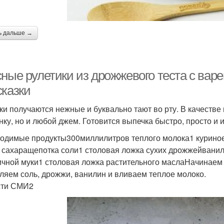
ь дальше →
ные рулетики из дрожжевого теста с варе
сказки
ки получаются нежные и буквально тают во рту. В качестве
нку, но и любой джем. Готовится выпечка быстро, просто и 
одимые продукты300миллилитров теплого молока1 куриное
 сахаращепотка соли1 столовая ложка сухих дрожжейвани
чной муки1 столовая ложка растительного маслаНачинаем
ляем соль, дрожжи, ванилин и вливаем теплое молоко.
сти СМИ2