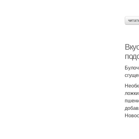
читат
Вкус
под
Булоч
сгуще
Необх
ложки
пшени
добав
Ново