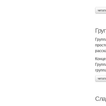
читат
Груп
Групп
прост
расск
Конце
Групп
групп
читат
Слад