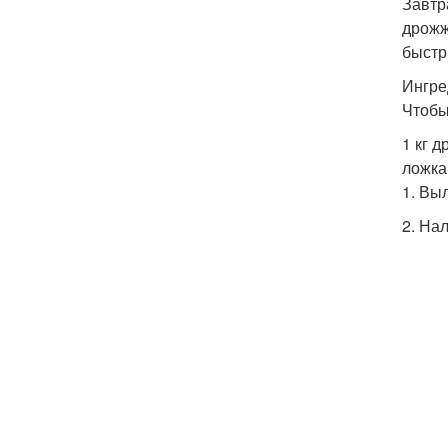
Завтр
дрожж
быстр
Ингре
Чтобы
1 кг 
ложка
1. Вы
2. На