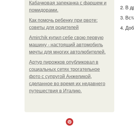
Кабачковая запеканка с фаршем и
2. В 
помидорами.
3. Вс
Как помочь ребенку при рвоте:
4. До
советы для родителей
Amirchik купил себе свою первую
машину - настоящий автомобиль
мечты для многих автолюбителей.
Артур пирожков опубликовал в
социальных сетях трогательное
фото с супругой Анжеликой,
сделанное во время их недавнего
путешествия в Италию.