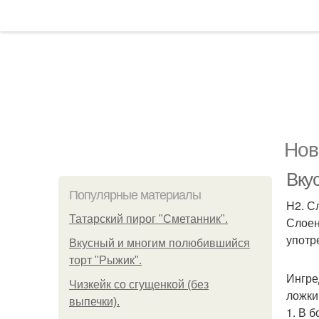
Нов
Вку
Популярные материалы
H2. С
Татарский пирог "Сметанник".
Слоен
употр
Вкусный и многим полюбившийся
торт "Рыжик".
Ингре
Чизкейк со сгущенкой (без
ложки
выпечки).
1. В 