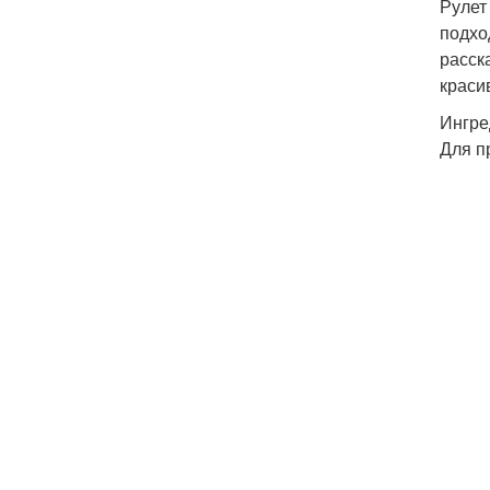
Рулет
подхо
расск
краси
Ингре
Для п