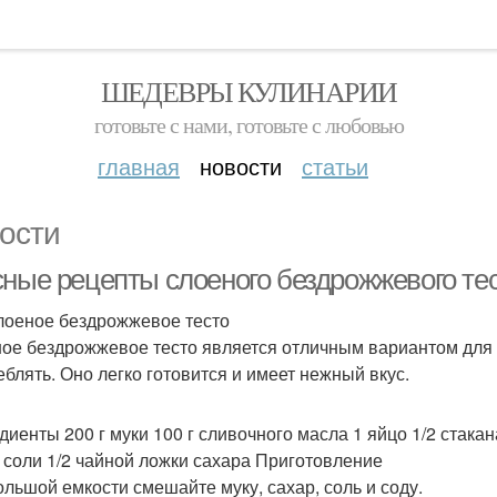
ШЕДЕВРЫ КУЛИНАРИИ
готовьте с нами, готовьте с любовью
главная
новости
статьи
ости
сные рецепты слоеного бездрожжевого тес
лоеное бездрожжевое тесто
ое бездрожжевое тесто является отличным вариантом для т
еблять. Оно легко готовится и имеет нежный вкус.
диенты 200 г муки 100 г сливочного масла 1 яйцо 1/2 стака
 соли 1/2 чайной ложки сахара Приготовление
большой емкости смешайте муку, сахар, соль и соду.