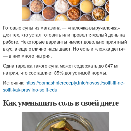
Готовые супы из магазина — «палочка-выручалочка»
для тех, кто устал готовить или провел тяжелый день на
работе. Некоторые варианты имеют довольно приятный
вкус, а еще отлично насыщают. Но есть и «ложка дегтя»
— в них много натрия.
Одна тарелка такого супа может содержать до 847 мг
натрия, что составляет 35% допустимой нормы.
Источник:
https://domashnierecepty.info/novosti/solit-ili-ne-
solit-kak-pravilno-solit-edu
Как уменьшить соль в своей диете