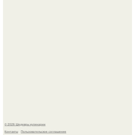
Лето - лучшее время для сочных овощей, свежей зелени
и салатов, которые готовятся буквально за несколько
минут.
Этот рецепт с первого раза даже у новичков получается.
© 2026 Шедевры кулинарии
Контакты
Пользовательское соглашение