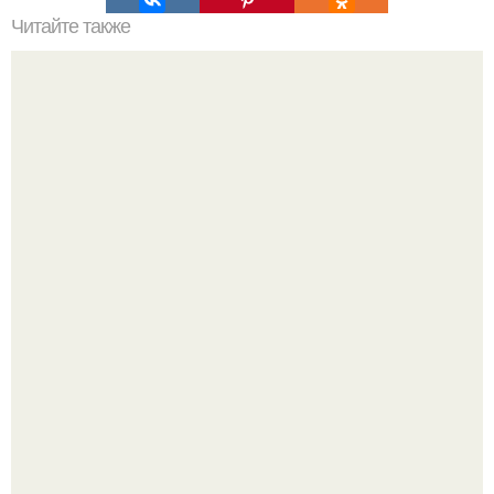
Читайте также
Рогалики просто тают во рту. Рецепт очень вкусных,
мягких, рассыпчатых рогаликов.
Юра музыченко недавно отпраздновал свой день