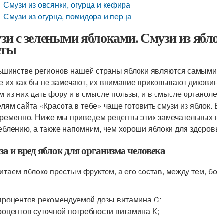
Смузи из овсянки, огурца и кефира
Смузи из огурца, помидора и перца
зи с зелеными яблоками. Смузи из ябло
еты
ьшинстве регионов нашей страны яблоки являются самыми д
е их как бы не замечают, их внимание приковывают дикови
м из них дать фору и в смысле пользы, и в смысле органол
елям сайта «Красота в тебе» чаще готовить смузи из яблок.
ременно. Ниже мы приведем рецепты этих замечательных н
еблению, а также напомним, чем хороши яблоки для здоровь
за и вред яблок для организма человека
итаем яблоко простым фруктом, а его состав, между тем, бог
процентов рекомендуемой дозы витамина C:
роцентов суточной потребности витамина K;