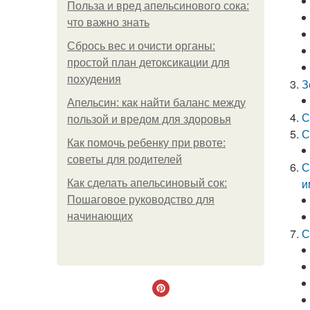
Польза и вред апельсинового сока:
что важно знать
Сбрось вес и очисти органы:
простой план детоксикации для
похудения
З
Апельсин: как найти баланс между
С
пользой и вредом для здоровья
С
Как помочь ребенку при рвоте:
советы для родителей
С
и
Как сделать апельсиновый сок:
Пошаговое руководство для
начинающих
С