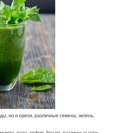
ды, но и орехи, различные семена, зелень,
олоко, вода, кефир, йогурт, различные соки,