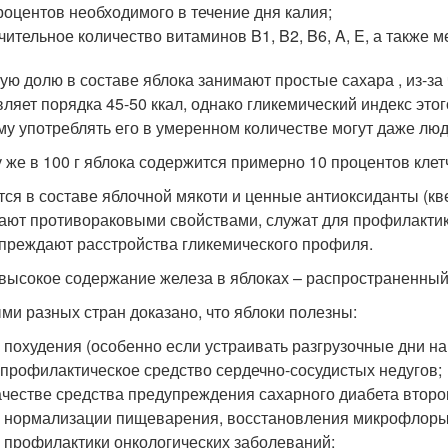
роцентов необходимого в течение дня калия;
чительное количество витаминов B1, B2, B6, A, E, а также м
ую долю в составе яблока занимают простые сахара , из-за 
вляет порядка 45-50 ккал, однако гликемический индекс это
му употреблять его в умеренном количестве могут даже люди
у же в 100 г яблока содержится примерно 10 процентов клетч
ся в составе яблочной мякоти и ценные антиоксиданты (кве
ают противораковыми свойствами, служат для профилактик
преждают расстройства гликемического профиля.
 высокое содержание железа в яблоках – распространенны
ми разных стран доказано, что яблоки полезны:
 похудения (особенно если устраивать разгрузочные дни на 
 профилактическое средство сердечно-сосудистых недугов;
ачестве средства предупреждения сахарного диабета второг
 нормализации пищеварения, восстановления микрофлоры
 профилактики онкологических заболеваний;