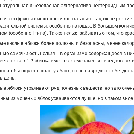
 натуральная и безопасная альтернатива нестероидным пр
о и эти фрукты имеют противопоказания. Так, их не реком
арительной системы, особенно натощак. В большом количе
том (особенно I типа). Также нельзя забывать о том, что кр
ые кислые яблоки более полезны и безопасны, менее кало
ные семечки есть нельзя – в организме содержащееся в ни
еется, съев 1-2 яблока вместе с семенами, вы вредного их 
ого чтобы ощутить пользу яблок, но не навредить себе, дос
 в день.
ые яблоки утрачивают ряд полезных веществ, но зато оче
ины из моченых яблок усваиваются лучше, но в таком виде