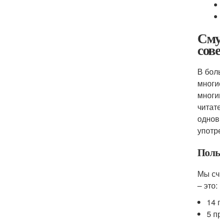
Сму
сов
В бол
многи
многи
читат
однов
употр
Поль
Мы сч
– это:
14 
5 п