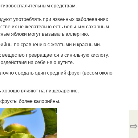
отивовоспалительным средствам.
ендуют употреблять при язвенных заболеваниях
стве их не желательно есть больным сахарным
асные яблоки могут вызывать аллергию.
рийны по сравнению с желтыми и красными.
х вещество превращается в синильную кислоту.
воздействия на себе не ощутите.
таточно съедать один средний фрукт (весом около
нь хорошо влияют на пищеварение.
 фрукты более калорийны.
⇨