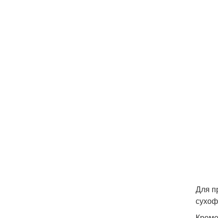
Для п
сухоф
Кроме