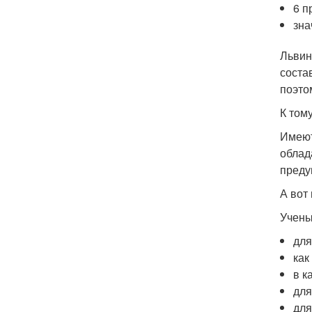
6 п
зна
Львин
соста
поэто
К том
Имеют
облад
преду
А вот
Учены
для
как
в к
для
для