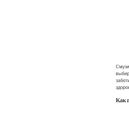
Смузи
выбир
забот
здоро
Как 