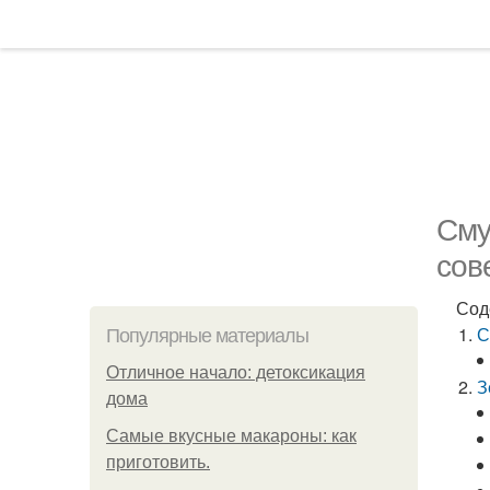
Сму
сов
Сод
С
Популярные материалы
Отличное начало: детоксикация
З
дома
Самые вкусные макароны: как
приготовить.