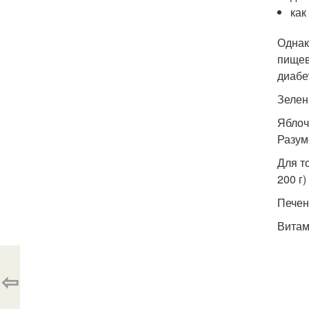
как
Однак
пищев
диабе
Зелен
Яблоч
Разум
Для т
200 г)
Печен
Витам
⇦