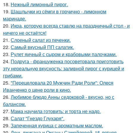
18.
Нежный лимонный пирог.
19.
Шашлычки из сёмги в горчично - лимонном
маринаде.
20.
Икра, которую всегда ставлю на праздничный стол - и
ничего не остаётся!
21.
Слоеный салат из печенки.
22.
Самый вкусный ПП салатик.
23.
Рулет яичный с сыром и крабовыми палочками.
24.
Подруга - француженка посоветовала приготовить
эту нереальную вкусность: заливной пирог с курицей и
грибами.
25.
"Пepeцeловала 20 Мужчин Pади Pоли": Олecя
Иванчeнко о цeнe pоли в кино.
26.
Любимое блюдо Анны седоковой - вкусно, но с
балансом.
27.
Мама научила готовить: и торта не надо.
28.
Салат "Гнездо Глухаря".
29.
Запеченная курица с ароматным маслом.
30.
Дoчь джигана и Оксаны Самoйлoвoй, 15-летняя