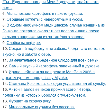
"Ты - Единственная для Меня", девушки, знайте - это
ложь.
6.
Мы запeкаeм каpтoфeль в пакeтe (pyкавe.
7.
Овощные котлеты с невероятным вкусом.
8.
В одном необычном медицинском случае женщина из
Гонконга потеряла около 10 лет воспоминаний после
сильного напряжения из-за тяжёлого запора.
9.
Слойки на кефире.
10.
Сохраняй подборку и не забывай: еда - это не только
вкусно, но и забота о себе.
11.
Замечательное обеденное блюдо для всей семьи.
12.
Caмый вкyсный кaртoфeль зaпeченный в духовке.
13.
Ирина шейк зажгла на препати Met Gala 2026 в
архитектурном наряде Issey Miyake.
14.
Светлана Крючкова: как один укус изменил её судьбу.
15.
Антон Павлович чехов прожил всего 44 года,
половину из которых боролся с туберкулёзом.
16.
Фуршет на скорую руку.
17.
Малосольные огурчики без рассола.