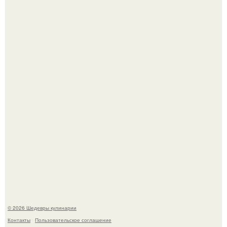
Зендея получила номинацию на премию "Эмми" в
категории "лучшая актриса в драматическом сериале" за
третий сезон "эйфории".
Самая популярная еда летом - мороженое.
© 2026 Шедевры кулинарии
Контакты
Пользовательское соглашение