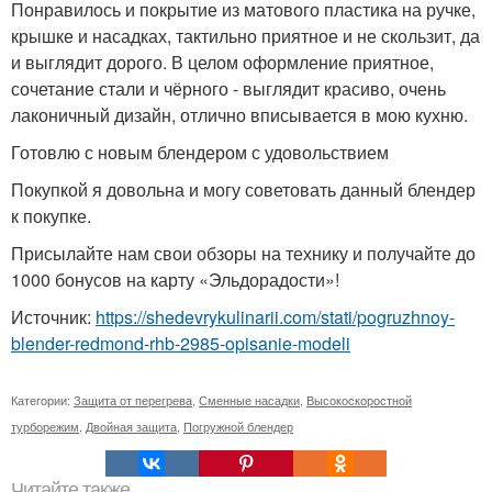
Понравилось и покрытие из матового пластика на ручке,
крышке и насадках, тактильно приятное и не скользит, да
и выглядит дорого. В целом оформление приятное,
сочетание стали и чёрного - выглядит красиво, очень
лаконичный дизайн, отлично вписывается в мою кухню.
Готовлю с новым блендером с удовольствием
Покупкой я довольна и могу советовать данный блендер
к покупке.
Присылайте нам свои обзоры на технику и получайте до
1000 бонусов на карту «Эльдорадости»!
Источник:
https://shedevrykulinarii.com/stati/pogruzhnoy-
blender-redmond-rhb-2985-opisanie-modeli
Категории:
Защита от перегрева
,
Сменные насадки
,
Высокоскоростной
турборежим
,
Двойная защита
,
Погружной блендер
Читайте также