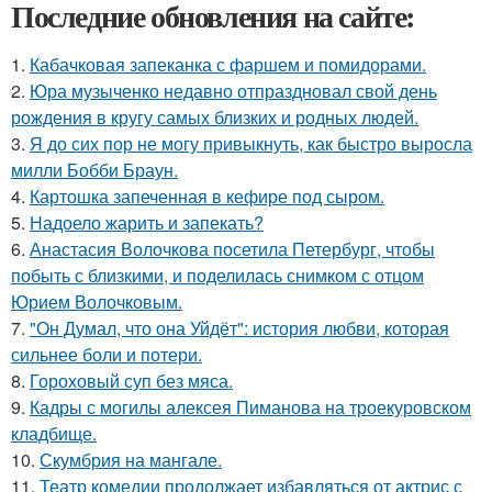
Последние обновления на сайте:
1.
Кабачковая запеканка с фаршем и помидорами.
2.
Юра музыченко недавно отпраздновал свой день
рождения в кругу самых близких и родных людей.
3.
Я до сих пор не могу привыкнуть, как быстро выросла
милли Бобби Браун.
4.
Картошка запеченная в кефире под сыром.
5.
Надоело жарить и запекать?
6.
Анастасия Волочкова посетила Петербург, чтобы
побыть с близкими, и поделилась снимком с отцом
Юрием Волочковым.
7.
"Он Думал, что она Уйдёт": история любви, которая
сильнее боли и потери.
8.
Гороховый суп без мяса.
9.
Кадры с могилы алексея Пиманова на троекуровском
кладбище.
10.
Скумбрия на мангале.
11.
Театр комедии продолжает избавляться от актрис с