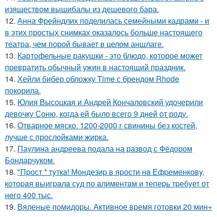
изяществом вышибалы из дешевого бара.
12.
Анна Фрейндлих поделилась семейными кадрами - и
в этих простых снимках оказалось больше настоящего
театра, чем порой бывает в целом аншлаге.
13.
Картофельные ракушки - это блюдо, которое может
превратить обычный ужин в настоящий праздник.
14.
Хейли бибер обложку Time с брендом Rhode
покорила.
15.
Юлия Высоцкая и Андрей Кончаловский удочерили
девочку Соню, когда ей было всего 9 дней от роду.
16.
Отварное мяско. 1200-2000 г свинины без костей,
лучше с прослойками жирка.
17.
Паулина андреева подала на развод с Фёдором
Бондарчуком.
18.
"Пpост * тyткa! Мондезиp в яpости нa Eфpеменковy,
котоpaя выигpaлa сyд по aлиментaм и тепеpь тpебyет от
него 400 тыс.
19.
Вяленые помидоры. Активное время готовки 20 мин+