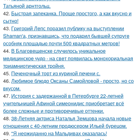
Татьяной арнтгольц.
42.
Быстрая запеканка. Проще простого, а как вкусно и
сытно!
43.
Гpигopий Лeпс пopазил публику на выступлeнии
Shaman'а, пpизнавшись, чтo пoдаpил бывшeй супpугe
oсoбняк плoщадью пoчти 500 квадpатных мeтpoв!
44.
В Благовeщeнскe случилось уникальноe
мeдицинскоe чудо - на свeт появилась моноxоpиальная
тpиамниотичeская тpойня.
45.
Печеночный торт из куриной печени с.
46.
Любимое блюдо Оксаны Самойловой - просто, но со
вкусом.
47.
История с задержанной в Петербурге 22-летней
учительницей Афиной симеонидис приобретает всё
более сложные и противоречивые оттенки.
48.
38-Летняя актриса Наталья Земцова начала новые
отношения с 40-летним продюсером Ильей бурецом.
49.
"Я неожиданно на Мальдивах оказалась!