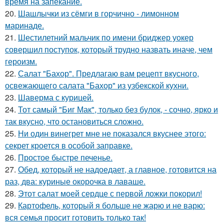
время на запекание.
20.
Шашлычки из сёмги в горчично - лимонном
маринаде.
21.
Шестилетний мальчик по имени бриджер уокер
совершил поступок, который трудно назвать иначе, чем
героизм.
22.
Салат "Бахор". Предлагаю вам рецепт вкусного,
освежающего салата "Бахор" из узбекской кухни.
23.
Шаверма с курицей.
24.
Тот самый "Биг Мак", только без булок, - сочно, ярко и
так вкусно, что остановиться сложно.
25.
Ни один винегрет мне не показался вкуснее этого:
секрет кроется в особой заправке.
26.
Простое быстре печенье.
27.
Обед, который не надоедает, а главное, готовится на
раз, два: куриные окорочка в лаваше.
28.
Этот салат моей сердце с первой ложки покорил!
29.
Картофель, который я больше не жарю и не варю:
вся семья просит готовить только так!