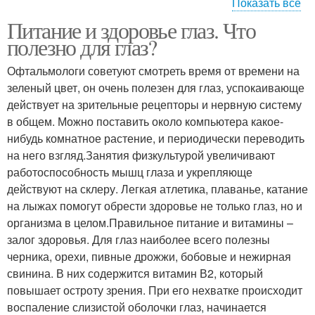
Показать все
Питание и здоровье глаз. Что
Салат из редьки
Салат с вареной
полезно для глаз?
Офтальмологи советуют смотреть время от времени на
зеленый цвет, он очень полезен для глаз, успокаивающе
действует на зрительные рецепторы и нервную систему
Салаты из моркови
Картофельный салат
в общем. Можно поставить около компьютера какое-
нибудь комнатное растение, и периодически переводить
на него взгляд.Занятия физкультурой увеличивают
работоспособность мышц глаза и укрепляюще
Салат из картофеля
Салат из капусты
действуют на склеру. Легкая атлетика, плаванье, катание
на лыжах помогут обрести здоровье не только глаз, но и
организма в целом.Правильное питание и витамины –
залог здоровья. Для глаз наиболее всего полезны
черника, орехи, пивные дрожжи, бобовые и нежирная
Капустный салат
Салат с мясом
свинина. В них содержится витамин В2, который
повышает остроту зрения. При его нехватке происходит
воспаление слизистой оболочки глаз, начинается