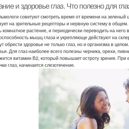
ние и здоровье глаз. Что полезно для гла
ьмологи советуют смотреть время от времени на зеленый ц
вует на зрительные рецепторы и нервную систему в общем.
ь комнатное растение, и периодически переводить на него 
оспособность мышц глаза и укрепляюще действуют на склеру
ут обрести здоровье не только глаз, но и организма в цело
вья. Для глаз наиболее всего полезны черника, орехи, пив
жится витамин В2, который повышает остроту зрения. При 
чки глаз, начинается слезотечение.