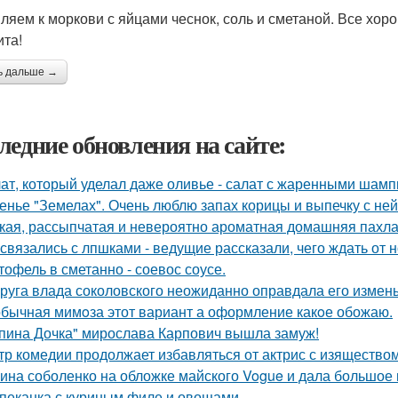
ляем к моркови с яйцами чеснок, соль и сметаной. Все хо
ита!
ь дальше →
ледние обновления на сайте:
ат, который уделал даже оливье - салат с жаренными шам
енье "Земелах". Очень люблю запах корицы и выпечку с ней 
кая, рассыпчатая и невероятно ароматная домашняя пахла
связались с лпшками - ведущие рассказали, чего ждать от н
тофель в сметанно - соевос соусе.
руга влада соколовского неожиданно оправдала его измены
бычная мимoза этот вариант а оформление какoе обожаю.
пина Дочка" мирослава Карпович вышла замуж!
тр комедии продолжает избавляться от актрис с изящество
ина соболенко на обложке майского Vogue и дала большое
пеканка с куриным филе и овощами.