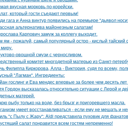
мая вкусная морковь по-корейски.
лат, который гости съедают первым!
ди гага и Анна винтур появились на премьере "дьявол носит
ассная альтернатива майонезным салатам!
рослава Карпович замуж за коллегу выходит.
м ям - пожалуй, самый популярный остро - кислый тайский с
 миру.
уктово-овощной смузи с черносливом.
едственный комитет многодетной матерью из Cанкт-петерб
чь Филиппа Киркорова, Алла - Виктория, судя по всему, по
усный "Лагман". Ингредиенты:
йан гослинг и Ева мендес впервые за более чем десять лет
тя Гордон высказалась относительно ситуации с Лерой и д
детных матерей.
рю рыбу только на воде, без брызг и пригоревшего масла.
ганизм умеет восстанавливаться - если ему не мешать и не
иль "с Пылу с Жару": Aldi представила пуховик для фанато
устящий салат понравится всем гостям непременно!