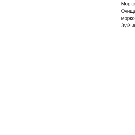
Морко
Очища
морко
Зубчи