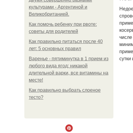
культурами - Аргентиной и
Недое
Великобританией.
спров
приме
Как помочь ребенку при рвоте:
косер
советы для родителей
числе
Как правильно питаться после 40
миним
лет: 5 основных правил
приме
сутки
Варенье - пятиминутка в 1 прием из
любого вида ягод: никакой
длительной варки, все витамины на
месте!
Как правильно выбрать слоеное
тесто?