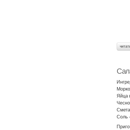
читат
Сал
Ингре
Морко
Яйца 
Чеснок
Сметан
Соль -
Приго