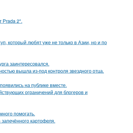
 Prada 2".
уп, который любят уже не только в Азии, но и по
yрга заинтересовался.
лностью вышла из-под контроля звездного отца.
 появились на публике вместе.
ействующих ограничений для блогеров и
много помогать.
в запечённого картофеля.