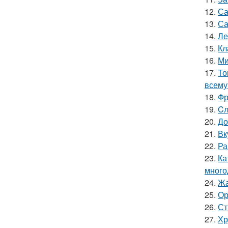
12.
Са
13.
Са
14.
Ле
15.
Кл
16.
Ми
17.
То
всему
18.
Фр
19.
Cл
20.
До
21.
Вк
22.
Ра
23.
Ка
много
24.
Жа
25.
Ор
26.
Ст
27.
Хр