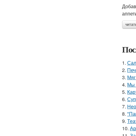
Добав
аппет
читат
Пос
1.
Сал
2.
Печ
3.
Мяг
4.
Мы 
5.
Кар
6.
Суп
7.
Нео
8.
"Па
9.
Теа
10.
Ар
11.
За