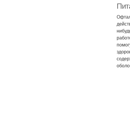
Пита
Офтал
дейст
нибуд
работ
помог
здоро
содер
оболо