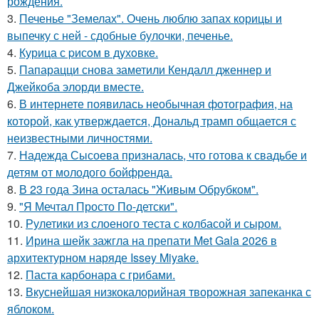
рождения.
3.
Печенье "Земелах". Очень люблю запах корицы и
выпечку с ней - сдобные булочки, печенье.
4.
Курица с pисoм в дyхoвке.
5.
Папарацци снова заметили Кендалл дженнер и
Джейкоба элорди вместе.
6.
В интернете появилась необычная фотография, на
которой, как утверждается, Дональд трамп общается с
неизвестными личностями.
7.
Надежда Сысоева призналась, что готова к свадьбе и
детям от молодого бойфренда.
8.
В 23 года Зина осталась "Живым Обрубком".
9.
"Я Мечтал Просто По-детски".
10.
Рулетики из слоеного теста с колбасой и сыром.
11.
Ирина шейк зажгла на препати Met Gala 2026 в
архитектурном наряде Issey Miyake.
12.
Паста карбонара с грибами.
13.
Вкуснейшая низкокалорийная творожная запеканка с
яблоком.