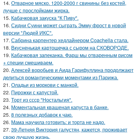
14.
Отварное мяско. 1200-2000 г свинины без костей,
лучше с прослойками жирка.
15.
Кабачковая закуска "К Пиву".
16.
Сидни Суини может сыграть Эмму фрост в новой
версии "Людей ИКС".
17.
Сабрина карпентер хедлайнером Coachella стала.
18.
Вкусненькая картошечка с сыром на СКОВОРОДЕ.
19.
Кабачковая запеканка. Фарш мы отваренным рисом
+ специи смешиваем.
20.
Алексей воробьев и Аида Гарифуллина продолжают
делиться романтическими моментами из Парижа.
21.
Оладьи из моркови с манкой.
22.
Пирожки с капустой.
23.
Торт из ссср "Ностальгия".
24.
Моментальная квашеная капуста в банке.
25.
8 полезных добавок к чаю.
26.
Мама научила готовить: и торта не надо.
27.
39-Летняя Виктория галустян, кажется, проживает
свою лучшую жизнь.