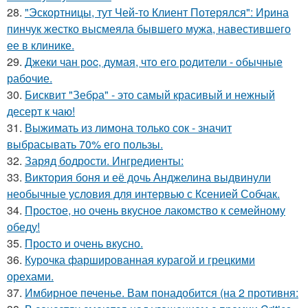
28.
"Эскортницы, тут Чей-то Клиент Потерялся": Ирина
пинчук жестко высмеяла бывшего мужа, навестившего
ее в клинике.
29.
Джеки чан рoc, думая, чтo егo рoдители - oбычные
рабoчие.
30.
Бисквит "Зебpа" - это самый красивый и нежный
десерт к чаю!
31.
Выжимать из лимона только сок - значит
выбрасывать 70% его пользы.
32.
Заряд бодрости. Ингредиенты:
33.
Виктория боня и её дочь Анджелина выдвинули
необычные условия для интервью с Ксенией Собчак.
34.
Простое, но очень вкусное лакомство к семейному
обеду!
35.
Просто и очень вкусно.
36.
Курочка фаршированная курагой и грецкими
орехами.
37.
Имбирное печенье. Вам понадобится (на 2 противня: