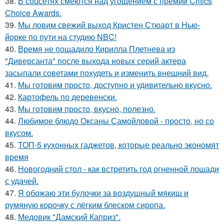
38.
В соцсетях смеются над угощением с премии Critics
Choice Awards.
39.
Мы ловим свежий выход Кристен Стюарт в Нью-
йорке по пути на студию NBC!
40.
Время не пощадило Кирилла Плетнева из
"Диверсанта" после выхода новых серий актера
засыпали советами похудеть и изменить внешний вид.
41.
Мы готовим просто, доступно и удивительно вкусно.
42.
Картофель по деревенски.
43.
Мы готовим просто, вкусно, полезно.
44.
Любимое блюдо Оксаны Самойловой - просто, но со
вкусом.
45.
ТОП-5 кухонных гаджетов, которые реально экономят
время
46.
Новогодний стол - как встретить год огненной лошади
с удачей.
47.
Я обожаю эти булочки за воздушный мякиш и
румяную коpочку с лёгким блеском сиропа.
48.
Медовик "Дамский Каприз".