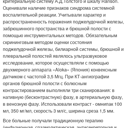
критериальную систему А.Д.Толстого и шкалу Ranson.
Оценивали наличие признаков синдрома системной
воспалительной реакции. Учитывали характер и
распространенность поражения поджелудочной железы,
забрюшинного пространства и брюшной полости с
помощью инструментальных методов. Обязательным
скрининговым методом оценки состояния
поджелудочной железы, билиарной системы, брюшной и
плевральной полостей являлось ультразвуковое
исследование, которое осуществляли с помощью
двухмерного аппарата «Aloka» (Япония) конвексным
датчиком с частотой 3,5 Мгц. При КТ-ангиографии
органов брюшной полости с болюсным
контрастированием выполняли три сканирования: в
нативную (бесконтрастную) фазу, в артериальную фазу,
в венозную фазу. Использовали контраст - омнипак 100
мл, 350 мг/мл, скорость 3 мл/с, ширина среза 1,5 мм.
Все больные получали традиционную терапию
(инфузионная, спазмолитическая, антисекреторная и