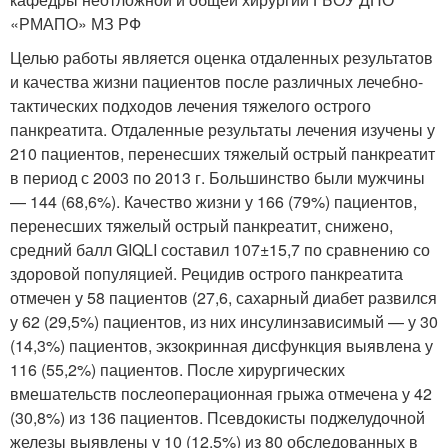
«РМАПО» МЗ РФ
Целью работы является оценка отдаленных результатов
и качества жизни пациентов после различных лечебно-
тактических подходов лечения тяжелого острого
панкреатита. Отдаленные результаты лечения изучены у
210 пациентов, перенесших тяжелый острый панкреатит
в период с 2003 по 2013 г. Большинство были мужчины
— 144 (68,6%). Качество жизни у 166 (79%) пациентов,
перенесших тяжелый острый панкреатит, снижено,
средний балл GIQLI составил 107±15,7 по сравнению со
здоровой популяцией. Рецидив острого панкреатита
отмечен у 58 пациентов (27,6, сахарный диабет развился
у 62 (29,5%) пациентов, из них инсулинзависимый — у 30
(14,3%) пациентов, экзокринная дисфункция выявлена у
116 (55,2%) пациентов. После хирургических
вмешательств послеоперационная грыжа отмечена у 42
(30,8%) из 136 пациентов. Псевдокисты поджелудочной
железы выявлены у 10 (12,5%) из 80 обследованных в