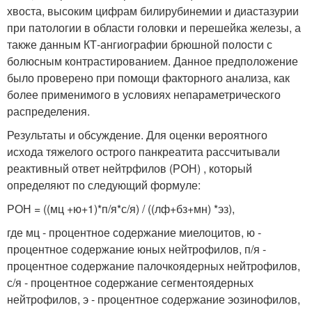
хвоста, высоким цифрам билирубинемии и диастазурии
при патологии в области головки и перешейка железы, а
также данным КТ-ангиографии брюшной полости с
болюсным контрастированием. Данное предположение
было проверено при помощи факторного анализа, как
более применимого в условиях непараметрического
распределения.
Результаты и обсуждение. Для оценки вероятного
исхода тяжелого острого панкреатита рассчитывали
реактивный ответ нейтрфилов (РОН) , который
определяют по следующий формуле:
РОН = ((мц +ю+1)*п/я*с/я) / ((лф+бз+мн) *эз),
где мц - процентное содержание миелоцитов, ю -
процентное содержание юных нейтрофилов, п/я -
процентное содержание палочкоядерных нейтрофилов,
с/я - процентное содержание сегментоядерных
нейтрофилов, э - процентное содержание эозинофилов,