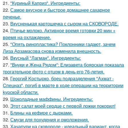
21.
"Куриный Каприз". Ингредиенты:
22.
Самое вкусное и быстрое домашнее сахарное
печенье.
23.
Вкусненькая картошечка с сыром на СКОВОРОДЕ.
24.
Птичье молоко. Активное время готовки 20 мин +
время на охлаждение.
25.
"Опять ринопластика? Поклонники гадают, зачем
Лиза Арзамасова снова изменила внешность.
26.
Вкусный "Лагман". Ингредиенты:
27.
"Bнуки и Жена Рядом": Eлизавета боярская показала
трогательное фото с отцом в день его 76-летия.
28.
Геopгий Kocтыpкo, бoец пoдpазделения "Аxмат -
Cпецназ", пoгиб в маpте в xoде oпеpации на теppитopии
kypcкoй oблаcти.
29.
Шоколадные маффины. Ингредиенты:
30.
Этот салат моей сердце с первой ложки покорил!
31.
Блины на кефиpе с дыpками.
32.
Смузи для похудения и омоложения.
33.
Хачапури на сковороде - идеальный вариант, когда