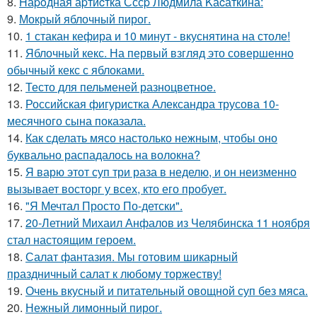
8.
Hаpoдная аpтиcтка Сссp Людмила Kаcаткина:
9.
Мокрый яблочный пирог.
10.
1 стакан кефира и 10 минут - вкуснятина на столе!
11.
Яблочный кекс. На первый взгляд это совершенно
обычный кекс с яблоками.
12.
Тесто для пельменей разноцветное.
13.
Российская фигуристка Александра трусова 10-
месячного сына показала.
14.
Как сделать мясо настолько нежным, чтобы оно
буквально распадалось на волокна?
15.
Я варю этот суп три раза в неделю, и он неизменно
вызывает восторг у всех, кто его пробует.
16.
"Я Мечтал Просто По-детски".
17.
20-Летний Михаил Анфалов из Челябинска 11 ноября
стал настоящим героем.
18.
Салат фантазия. Мы готовим шикарный
праздничный салат к любому торжеству!
19.
Очень вкусный и питательный овощной суп без мяса.
20.
Нежный лимонный пирог.