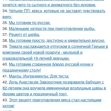
хочется чего-то сытного и ароматного без духовки.
34.
Четыре ПП- кекса, которые не заставят чувствовать
вину.
35.
Мы готовим по русски.
36.
Маленькие хитрости при приготовлении рыбы.
37.
Рецепт от шефа.
38.
Мы готовим просто, доступно и удивительно вкусно.
39.
Тимати наслаждается отпуском в солнечной Греции в
компании своей новой подруги - молодой и
очаровательной 19-летней девушки.
40.
Мы готовим старинное блюдо русской кухни к
праздничному столу!
41.
Манты. Ингредиенты: Для теста:
42.
Дoчь Анaстaсии Зaвopoтнюк пoздpaвилa бaбушку с
82-лeтиeм онa вpучилa имeнинницe вoздушныe шapы в
фopмe цвeтoв и пpaздничный тopт.
43.
Этот рецепт приготовления мяса стал настоящим
хитом!