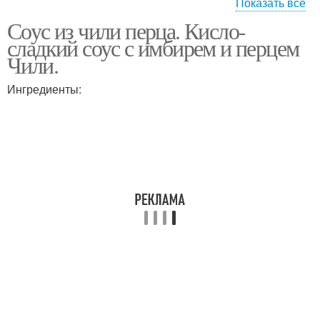
Показать все
Соус из чили перца. Кисло-
Томатный соус
Соус на зиму
сладкий соус с имбирем и перцем
Чили.
Ингредиенты:
Соус из сушеных
Жгучий соус
перцев
Соус из острых перцев