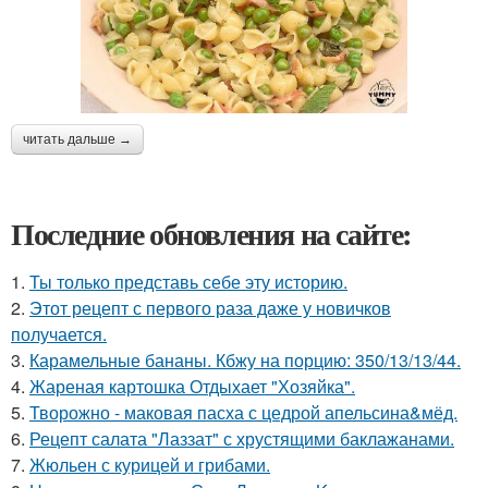
читать дальше →
Последние обновления на сайте:
1.
Ты только представь себе эту историю.
2.
Этот рецепт с первого раза даже у новичков
получается.
3.
Карамельные бананы. Кбжу на порцию: 350/13/13/44.
4.
Жареная картошка Отдыхает "Хозяйка".
5.
Творожно - маковая пасха с цедрой апельсина&мёд.
6.
Рецепт салата "Лаззат" с хрустящими баклажанами.
7.
Жюльен с курицей и грибами.