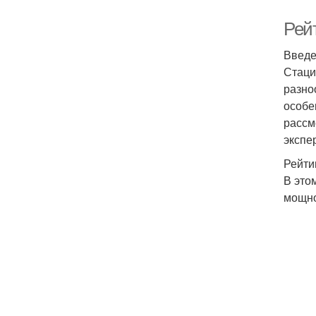
Рей
Введ
Стаци
разно
особе
рассм
экспе
Рейти
В это
мощно