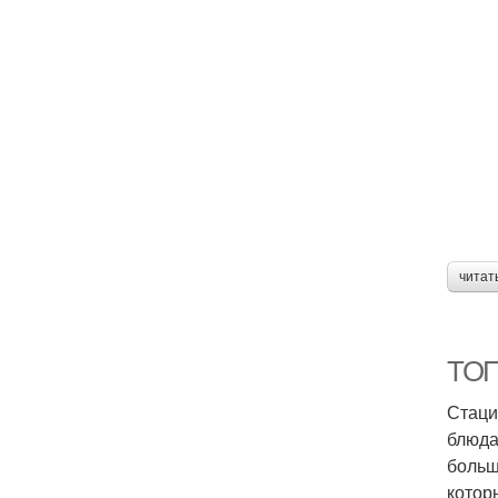
читат
ТОП
Стаци
блюда
больш
котор