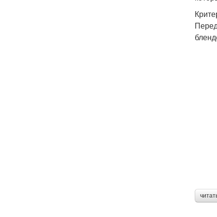
Крите
Перед
бленд
читат