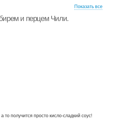
Показать все
Перец на зиму
Болгарский перец
мбирем и перцем Чили.
 а то получится просто кисло-сладкий соус!