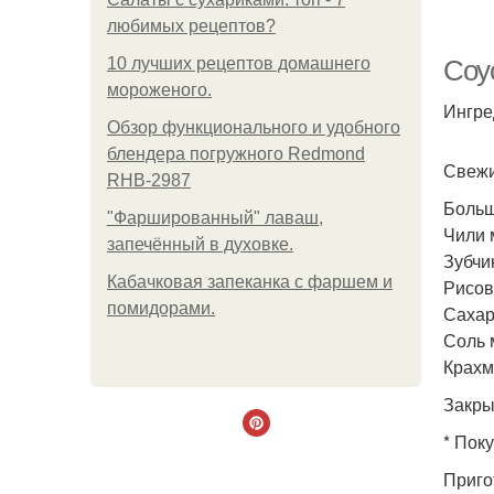
любимых рецептов?
10 лучших рецептов домашнего
Соу
мороженого.
Ингре
Обзор функционального и удобного
блендера погружного Redmond
Свежи
RHB-2987
Больш
"Фаршированный" лаваш,
Чили 
запечённый в духовке.
Зубчик
Кабачковая запеканка с фаршем и
Рисов
помидорами.
Сахар 
Соль м
Крахма
Закры
* Пок
Приго