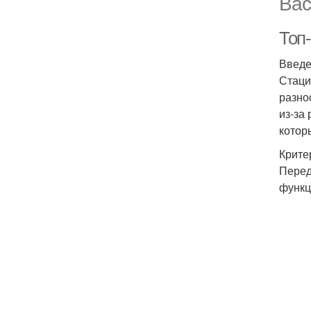
Вас
Топ
Введ
Стаци
разно
из-за
котор
Крите
Перед
функц