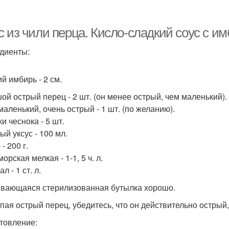
Жгучий соус
Соус из острых перцев
с из чили перца. Кисло-сладкий соус с и
диенты:
й имбирь - 2 см.
ой острый перец - 2 шт. (он менее острый, чем маленький).
маленький, очень острый - 1 шт. (по желанию).
и чеснока - 5 шт.
ый уксус - 100 мл.
- 200 г.
орская мелкая - 1-1, 5 ч. л.
л - 1 ст. л.
вающаяся стерилизованная бутылка хорошо.
упая острый перец, убедитесь, что он действительно острый,
товление: