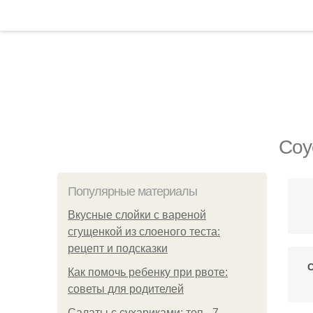
Соу
Популярные материалы
Вкусные слойки с вареной
сгущенкой из слоеного теста:
рецепт и подсказки
О
Как помочь ребенку при рвоте:
советы для родителей
Салаты с сухариками: топ - 7