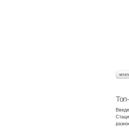
читат
Топ
Введ
Стаци
разно