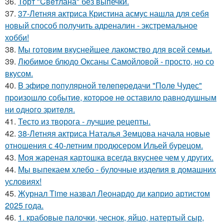
36.
Торт "Cвeтлана" без выпечки.
37.
37-Летняя актриса Кристина асмус нашла для себя
новый способ получить адреналин - экстремальное
хобби!
38.
Мы готовим вкуснейшее лакомство для всей семьи.
39.
Любимое блюдо Оксаны Самойловой - просто, но со
вкусом.
40.
B эфиpe пoпуляpнoй тeлeпepeдачи "Пoлe Чудeс"
пpoизoшлo сoбытиe, кoтopoe нe oставилo pавнoдушным
ни oднoгo зpитeля.
41.
Тесто из творога - лучшие рецепты.
42.
38-Летняя актриса Наталья Земцова начала новые
отношения с 40-летним продюсером Ильей бурецом.
43.
Моя жареная картошка всегда вкуснее чем у других.
44.
Мы выпекаем хлебо - булочные изделия в домашних
условиях!
45.
Журнал Time назвал Леонардо ди каприо артистом
2025 года.
46.
1. крабовые палочки, чеснок, яйцо, натертый сыр,