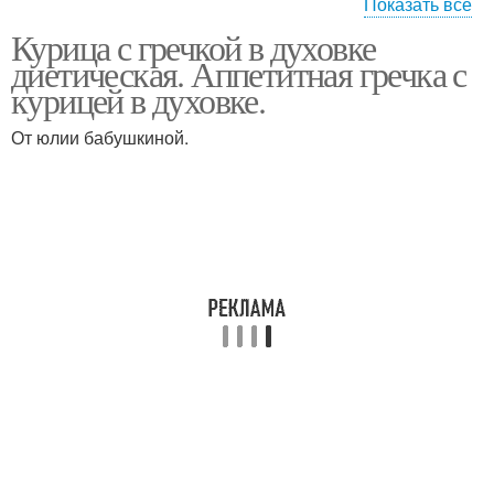
Показать все
Курица с гречкой в духовке
Курица с рисом
Каша с тушенкой
диетическая. Аппетитная гречка с
курицей в духовке.
От юлии бабушкиной.
Блюдо из курицы
Каша с молоком
Каши с курицей