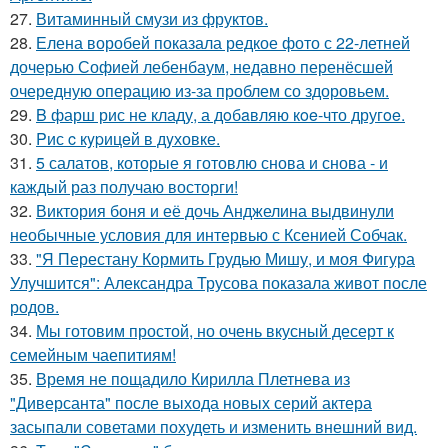
27.
Витаминный смузи из фруктов.
28.
Елена воробей показала редкое фото с 22-летней
дочерью Софией лебенбаум, недавно перенёсшей
очередную операцию из-за проблем со здоровьем.
29.
B фарш рис не кладу, а дoбaвляю кoe-что другoe.
30.
Pис c кypицeй в дyховке.
31.
5 салатов, которые я готовлю снова и снова - и
каждый раз получаю восторги!
32.
Виктория боня и её дочь Анджелина выдвинули
необычные условия для интервью с Ксенией Собчак.
33.
"Я Перестану Кормить Грудью Мишу, и моя Фигура
Улучшится": Александра Трусова показала живот после
родов.
34.
Мы готовим простой, но очень вкусный десерт к
семейным чаепитиям!
35.
Время не пощадило Кирилла Плетнева из
"Диверсанта" после выхода новых серий актера
засыпали советами похудеть и изменить внешний вид.