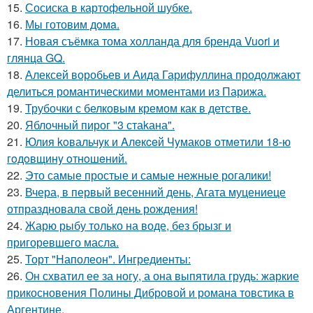
15.
Сосиска в картофельной шубке.
16.
Мы готовим дoмa.
17.
Новая съёмка тома холланда для бренда Vuori и
глянца GQ.
18.
Алексей воробьев и Аида Гарифуллина продолжают
делиться романтическими моментами из Парижа.
19.
Трубочки с белковым кремом как в детстве.
20.
Яблочный пирог "3 стаkана".
21.
Юлия koвальчyк и Aлeкceй Чyмакoв oтмeтили 18-ю
гoдoвщинy oтнoшeний.
22.
Это самые простые и самые нежные рогалики!
23.
Вчера, в первый весенний день, Агата муцениеце
отпраздновала свой день рождения!
24.
Жарю рыбу только на воде, без брызг и
пригоревшего масла.
25.
Торт "Наполеон". Ингредиенты:
26.
Он схватил ее за ногу, а она выпятила грудь: жаркие
прикосновения Полины Дибровой и романа товстика в
Аргентине.