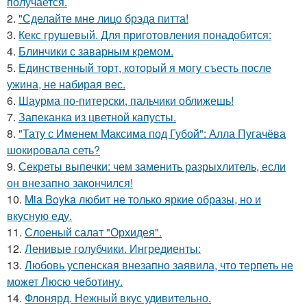
получается.
2.
"Сделайте мне лицо брэда питта!
3.
Кекс грушевый. Для приготовления понадобится:
4.
Блинчики с заварным кремом.
5.
Единственный торт, который я могу съесть после
ужина, не набирая вес.
6.
Шаурма по-питерски, пальчики оближешь!
7.
Запеканка из цветной капусты.
8.
"Тату с Именем Максима под Губой": Алла Пугачёва
шокировала сеть?
9.
Секреты выпечки: чем заменить разрыхлитель, если
он внезапно закончился!
10.
Mia Boyka любит не только яркие образы, но и
вкусную еду.
11.
Слоеный салат "Орхидея".
12.
Ленивые голубчики. Ингредиенты:
13.
Любовь успенская внезапно заявила, что терпеть не
может Люсю чеботину.
14.
Флонярд. Нежный вкус удивительно.