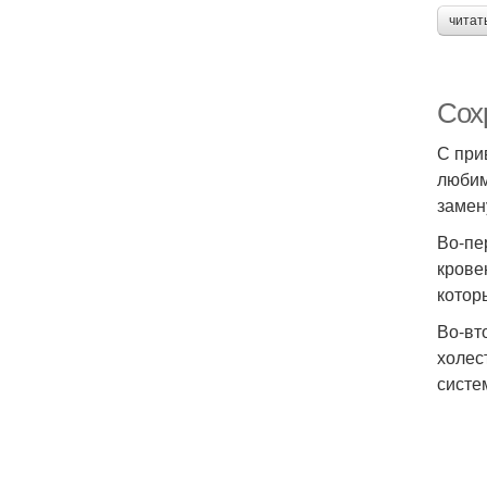
читат
Сох
С при
любим
замен
Во-пе
крове
котор
Во-вт
холес
систе