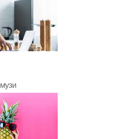
смузи