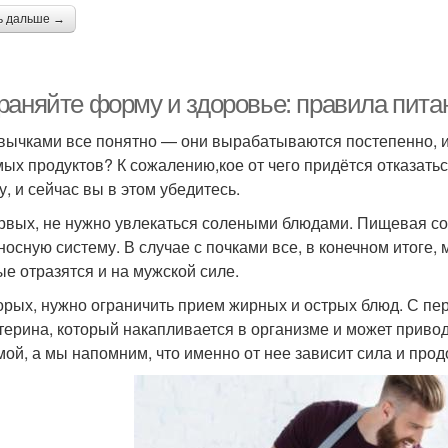
ь дальше →
раняйте форму и здоровье: правила пита
вычками все понятно — они вырабатываются постепенно, и 
ых продуктов? К сожалению,кое от чего придётся отказатьс
у, и сейчас вы в этом убедитесь.
рвых, не нужно увлекаться солеными блюдами. Пищевая сол
носную систему. В случае с почками все, в конечном итоге
ые отразятся и на мужской силе.
орых, нужно ограничить прием жирных и острых блюд. С п
терина, который накапливается в организме и может привод
мой, а мы напомним, что именно от нее зависит сила и про