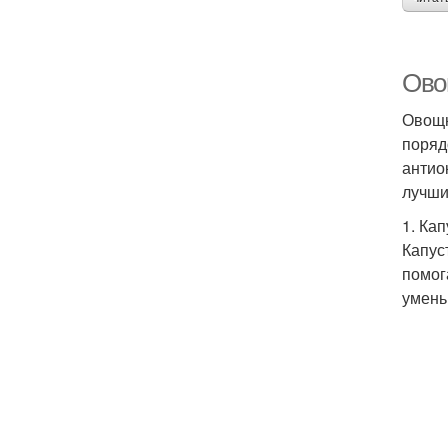
Ово
Овощн
поряд
антио
лучши
1. Ка
Капус
помог
умень