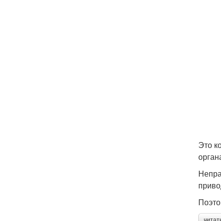
Это к
орган
Непра
приво
Поэто
читат