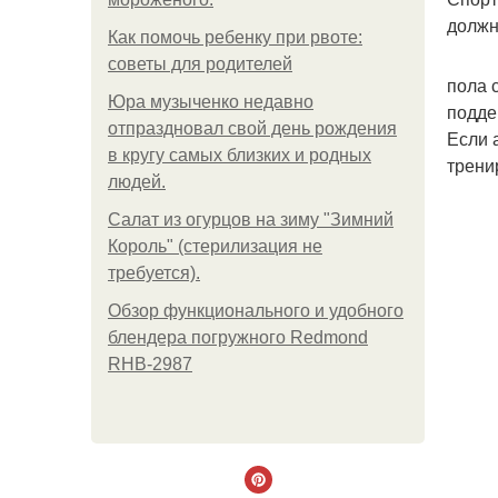
должн
Как помочь ребенку при рвоте:
советы для родителей
пола 
Юра музыченко недавно
подде
отпраздновал свой день рождения
Если 
в кругу самых близких и родных
трени
людей.
Салат из огурцов на зиму "Зимний
Король" (стерилизация не
требуется).
Обзор функционального и удобного
блендера погружного Redmond
RHB-2987