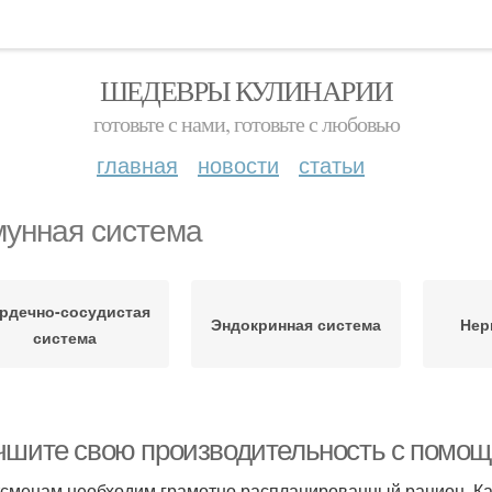
ШЕДЕВРЫ КУЛИНАРИИ
готовьте с нами, готовьте с любовью
главная
новости
статьи
унная система
рдечно-сосудистая
Эндокринная система
Нер
система
чшите свою производительность с помощь
сменам необходим грамотно распланированный рацион. Кал