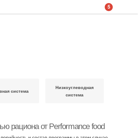
5
Низкоуглеводная
вная система
система
ю рациона от Performance food
орийность и состав программы в этом случае