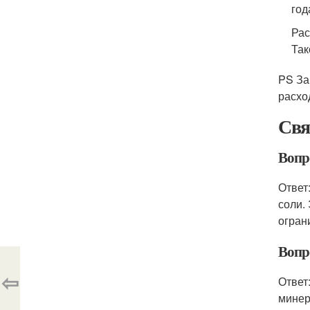
год
Рас
Так
PS За
расхо
Свя
Вопро
Ответ
соли.
огран
Вопро
⇦
Ответ
минер