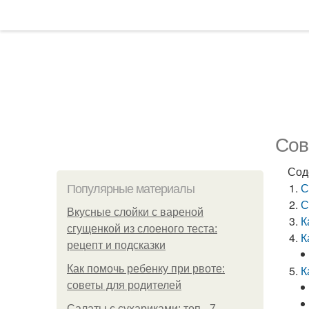
Сов
Сод
С
Популярные материалы
С
Вкусные слойки с вареной
К
сгущенкой из слоеного теста:
К
рецепт и подсказки
Как помочь ребенку при рвоте:
К
советы для родителей
Салаты с сухариками: топ - 7