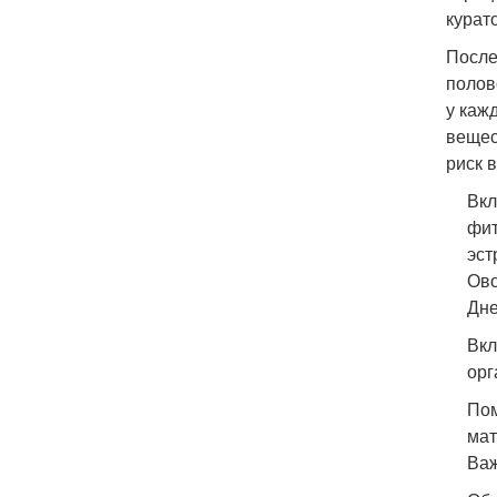
курат
После
полов
у каж
вещес
риск 
Вкл
фит
эст
Ово
Дне
Вкл
орг
Пом
мат
Важ