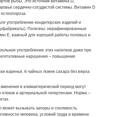
ртов рыбы. Это источник витамина D,
ровье сердечно-сосудистой системы. Витамин D
 остеопороза.
ьте употребление кондитерских изделий и
олуфабрикаты). Полезны: нерафинированные
амин Е, важный для хорошей работы половых и
рольное употребление этих напитков даже при
вегетативные нарушения – повышение
жки варенья, 6 чайных ложек сахара без верха
изменения в климактерический период могут
ю отеков и артериальной гипертензии. Норма –
ктах.
то может вызывать запоры и сонливость.
ктивности человека, условий труда и времени