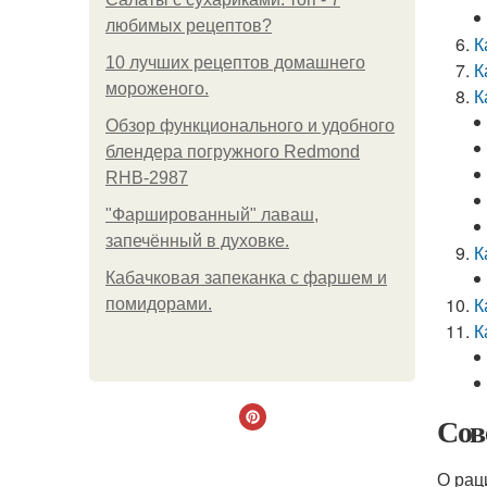
любимых рецептов?
К
10 лучших рецептов домашнего
К
мороженого.
К
Обзор функционального и удобного
блендера погружного Redmond
RHB-2987
"Фаршированный" лаваш,
запечённый в духовке.
К
Кабачковая запеканка с фаршем и
К
помидорами.
К
Сов
О рац