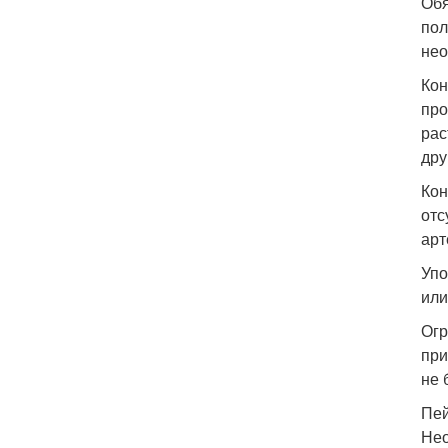
Обя
пол
нео
Кон
про
рас
дру
Кон
отс
арт
Упо
или
Огр
при
не 
Пей
Нео