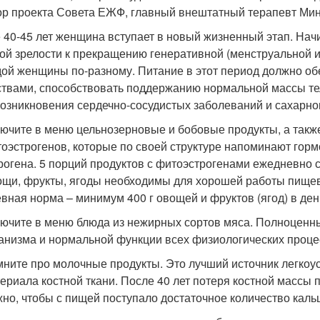
ор проекта Совета ЕЖФ, главный внештатный терапевт Мин
 40-45 лет женщина вступает в новый жизненный этап. Нач
ой зрелости к прекращению генеративной (менструальной и
дой женщины по-разному. Питание в этот период должно о
твами, способствовать поддержанию нормальной массы тел
возникновения сердечно-сосудистых заболеваний и сахарног
ючите в меню цельнозерновые и бобовые продукты, а также
оэстрогенов, которые по своей структуре напоминают гор
рогена. 5 порций продуктов с фитоэстрогенами ежедневно
щи, фрукты, ягоды необходимы для хорошей работы пищев
вная норма – минимум 400 г овощей и фруктов (ягод) в ден
ючите в меню блюда из нежирных сортов мяса. Полноценны
анизма и нормальной функции всех физиологических проце
ните про молочные продукты. Это лучший источник легкоус
ериала костной ткани. После 40 лет потеря костной массы 
но, чтобы с пищей поступало достаточное количество каль