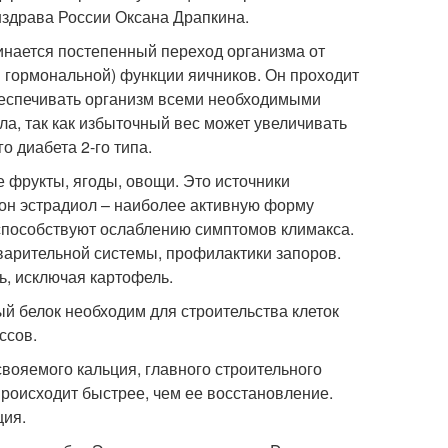
здрава России Оксана Драпкина.
инается постепенный переход организма от
 гормональной) функции яичников. Он проходит
беспечивать организм всеми необходимыми
а, так как избыточный вес может увеличивать
о диабета 2-го типа.
 фрукты, ягоды, овощи. Это источники
мон эстрадиол – наиболее активную форму
 способствуют ослаблению симптомов климакса.
арительной системы, профилактики запоров.
ь, исключая картофель.
й белок необходим для строительства клеток
ссов.
вояемого кальция, главного строительного
происходит быстрее, чем ее восстановление.
ция.