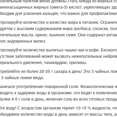
зательным пунктом меню должны стать блюда из жирных со
иненасыщенных жирных (омега-3) кислот, укрепляющих здо
бходим для усвоения кальция, что важно для профилактики
тролируйте количество и качество жира в питании. Огранич
дуктов с высоким содержанием жира (колбаса, сосиски, п
тительные масла, орехи, льняное семя. Они содержат вит
гих эндокринных желез.
тролируйте количество выпитых чашек чая и кофе. Бесконт
утствии заболеваний может вызвать нежелательные нейро
ериального давления, тахикардию, приливы.
требляйте не более 25-35 г сахара в день! Это 3 чайных ло
 3 чайные ложки меда.
аничьте употребление поваренной соли. Физиологические 
водить к задержке воды в организме, что ведет к появлени
более 4-5 г соли в день, включая соль во всех готовых проду
те воду! С возрастом организм теряет 10-15 % жидкости, ч
бходимое количество воды в день зависит от массы тела, а