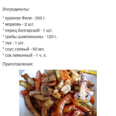
Грибы под сырной
Грибы без картофеля
Ингредиенты:
корочкой
* куриное Филе - 300 г.
* морковь - 2 шт.
* перец болгарский - 1 шт.
Котлеты из куриного
Грибы в духовке
* грибы шампиньоны - 120 г.
филе
* лук - 1 шт.
* соус соевый - 50 мл.
* сок лимонный - 1 ч. л.
Приготовление:
Филе со сладким
Филе с сыром
Филе с крахмалом
Филе с манкой