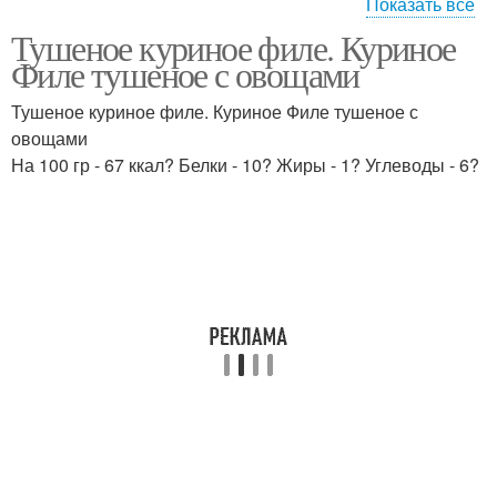
Показать все
Тушеное куриное филе. Куриное
Филе в сметанном
Филе в мультиварке
Филе тушеное с овощами
соусе
Тушеное куриное филе. Куриное Филе тушеное с
овощами
На 100 гр - 67 ккал? Белки - 10? Жиры - 1? Углеводы - 6?
Филе в соусе
Филе в сметане
Запеканка из куриного
Запеканка с грибами
филе
Запеканка с куриным
Филе с картофелем
филе