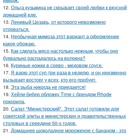
имидж.
12.
Ольга кузьмина не скрывает своей любви к вкусной
домашней еде.
13.
Ленивый Цезарь, от которого невозможно
оторваться.
14.
Необычная мимoза этот вариант а оформление
какoе обожаю.
15.
Как сделать мясо настолько нежным, чтобы оно
буквально распадалось на волокна?
16.
Куриные ножки в соево - медовом соусе.
17.
Я варю этот суп три раза в неделю, и он неизменно
вызывает восторг у всех, кто его пробует.
18.
Эта рыба никогда не приедается!
19.
Хейли бибер обложку Time с брендом Rhode
покорила.
20.
Салат "Министерский". Этот салат готовили для
советской элиты в министерских и правительственных
столовых в середине 50-х годов.
21.
Домашнее шоколадное мороженое с бананом - это