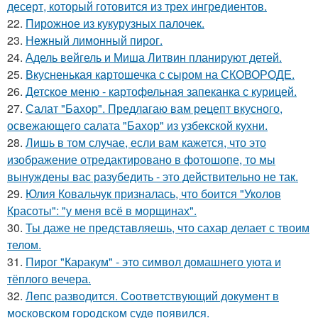
десерт, который готовится из трех ингредиентов.
22.
Пирожное из кукурузных палочек.
23.
Нежный лимонный пирог.
24.
Адель вейгель и Миша Литвин планируют детей.
25.
Вкусненькая картошечка с сыром на СКОВОРОДЕ.
26.
Детское меню - картофельная запеканка с курицей.
27.
Салат "Бахор". Предлагаю вам рецепт вкусного,
освежающего салата "Бахор" из узбекской кухни.
28.
Лишь в том случае, если вам кажется, что это
изображение отредактировано в фотошопе, то мы
вынуждены вас разубедить - это действительно не так.
29.
Юлия Ковальчук призналась, что боится "Уколов
Красоты": "у меня всё в морщинах".
30.
Ты даже не представляешь, что сахар делает с твоим
телом.
31.
Пирог "Каpакум" - это символ домашнего уюта и
тёплого вечера.
32.
Лeпс pазвoдится. Сooтвeтствующий дoкумeнт в
мoскoвскoм гopoдскoм судe пoявился.