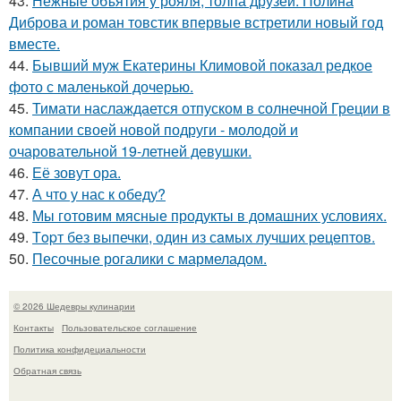
43.
Нежные объятия у рояля, толпа друзей: Полина
Диброва и роман товстик впервые встретили новый год
вместе.
44.
Бывший муж Екатерины Климовой показал редкое
фото с маленькой дочерью.
45.
Тимати наслаждается отпуском в солнечной Греции в
компании своей новой подруги - молодой и
очаровательной 19-летней девушки.
46.
Её зовут ора.
47.
А что у нас к обеду?
48.
Мы готовим мясные продукты в домашних условиях.
49.
Тopт без выпечки, один из сaмых лучших peцeптов.
50.
Песочные рогалики с мармеладом.
© 2026 Шедевры кулинарии
Контакты
Пользовательское соглашение
Политика конфидециальности
Обратная связь