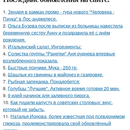
1.
Зендея в рамках промо - тура нового "Человека -
Паука" в Лос-анджелесе.
2.
Ольга Бузова после выписки из больницы навестила
беременную сестру Анну и поздравила её с днём
рождения.
3.
Итальянский салат. Ингредиенты:
4.
Солистка группы "Ранетки" Аня руднева впервые
возлюбленного показала.
5.
Быстрые пончики. Мука - 250 гр.
6.
Шашлык из свинины в майонез и газировке.
7.
Рыбная запеканка. Понадобится:
8.
Голубцы "Лучшие". Активное время готовки 20 мин.
9.
9 идей начинок для заливного пирога.
10.
Как тушили капусту в советских столовых: вкус,
который не забыть.
11.
Наталья Ионова, более известная под псевдонимом
глюкоза, продемонстрировала свой обновлённый