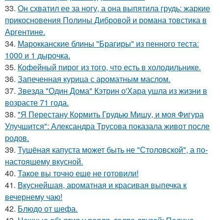
33.
Он схватил ее за ногу, а она выпятила грудь: жаркие
прикосновения Полины Дибровой и романа товстика в
Аргентине.
34.
Марокканские блины "Брагиры" из пенного теста:
1000 и 1 дырочка.
35.
Кофейный пирог из того, что есть в холодильнике.
36.
Запеченная курица с ароматным маслом.
37.
Звезда "Один Дома" Кэтрин о'Хара ушла из жизни в
возрасте 71 года.
38.
"Я Перестану Кормить Грудью Мишу, и моя Фигура
Улучшится": Александра Трусова показала живот после
родов.
39.
Тушёная капуста может быть не "Столовской", а по-
настоящему вкусной.
40.
Такое вы точно еще не готовили!
41.
Вкуснейшая, ароматная и красивая выпечка к
вечернему чаю!
42.
Блюдо от шефа.