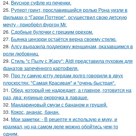
24.
Вкусное суфле из печенки.
25.
Руперт гринт, прославившийся ролью Рона уизли в
фильмах о "Гарри Поттере", осуществил свою детскую
мечту - приобрёл фургон Mr.
26.
Сдобные булочки с грецким орехом.
27.
Бьянка цензори остаётся верна своему стилю.
28.
Алсу выразила поддержку женщинам, оказавшимся в
роли любовниц.
29.
Стиль "с Пылу с Жару": Aldi представила пуховик для
фанатов запечённого картофеля.
30.
Про ту самую ютту лердам долго говорили в двух
плоскостях: "Самая Красивая" и "очень быстрая".
31.
Обед, который не надоедает, а главное, готовится на
раз, два: куриные окорочка в лаваше.
32.
Мандариновый смузи с бананом и грушей.
33.
Кокос, ананас, банан.
34.
Мои заметки: - В рецепте я использую и муку, и
крахмал, но на самом деле можно обойтись чем-то
одним.