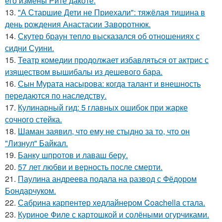
его измены Рите дакоте.
13.
"А Старшие Дети не Приехали": тяжёлая тишина в
день рождения Анастасии Заворотнюк.
14.
Скутер браун тепло высказался об отношениях с
сидни Суини.
15.
Театр комедии продолжает избавляться от актрис с
изяществом вышибалы из дешевого бара.
16.
Сын Мурата насырова: когда талант и внешность
передаются по наследству.
17.
Кулинарный гид: 5 главных ошибок при жарке
сочного стейка.
18.
Шаман заявил, что ему не стыдно за то, что он
"Лизнул" Байкал.
19.
Банку шпротов и лаваш беру.
20.
57 лет любви и верность после смерти.
21.
Паулина андреева подала на развод с Фёдором
Бондарчуком.
22.
Сабрина карпентер хедлайнером Coachella стала.
23.
Куриное Филе с картошкой и солёными огурчиками.