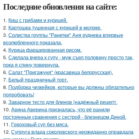
Последние обновления на сайте:
1.
Киш с грибами и курицей.
2.
Картошка тушенная с курицей в молоке.
3.
Солистка группы "Ранетки" Аня руднева впервые
возлюбленного показала.
4.
Курица фаршированная рисом.
5.
Сделала вчера к супу - муж съел половину просто так,
пока я спину повернула.
6.
Салат "Пригажуня" (красавица белорусская).
7.
Белый праздничный торт.
8.
Подборка чизкейков, которые вы должны обязательно
попробовать!
9.
Заварное тесто для блинов (надёжный рецепт.
10.
Арина Аверина призналась, что её ранили
постоянные сравнения с сестрой - близнецом Диной.
11.
Гороховый суп без мяса.
12.
Супруга влада соколовского неожиданно оправдала