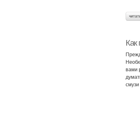
читат
Как 
Прежд
Необх
вами 
думат
смузи