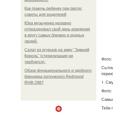
Как помочь ребенку при рвоте:
советы для родителей
Юра музыченко недавно
отпраздновал свой день рождения
в кругу самых близких и родных
людей.
Салат из огурцов на зиму "Зимний
Король" (стерилизация не
Фото: 
требуется).
Сытны
Обзор функционального и удобного
перек
блендера погружного Redmond
1. См
RHB-2987
Фото:
Самый
Тебе п