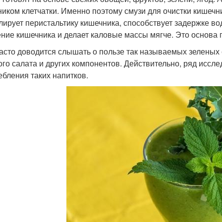
ником клетчатки. Именно поэтому смузи для очистки кишечн
лирует перистальтику кишечника, способствует задержке вод
ние кишечника и делает каловые массы мягче. Это основа 
асто доводится слышать о пользе так называемых зеленых
ого салата и других компонентов. Действительно, ряд иссл
ебления таких напитков.