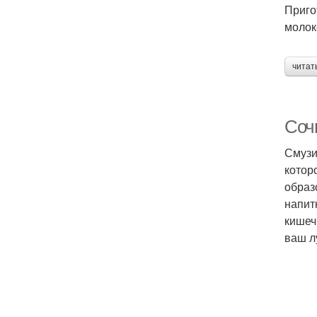
Приго
молок
читат
Соч
Смузи
котор
образ
напит
кишеч
ваш л