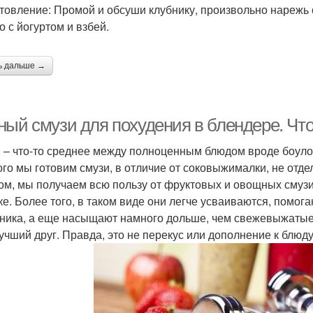
товление: Промой и обсуши клубнику, произвольно нарежь 
о с йогуртом и взбей.
ь дальше →
ный смузи для похудения в блендере. Что
 – что-то среднее между полноценным блюдом вроде боулов
ого мы готовим смузи, в отличие от соковыжималки, не отдел
ом, мы получаем всю пользу от фруктовых и овощных смузи
ке. Более того, в таком виде они легче усваиваются, помо
ника, а еще насыщают намного дольше, чем свежевыжатые 
учший друг. Правда, это не перекус или дополнение к блюд