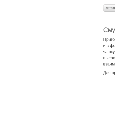
читат
Сму
Приго
и в ф
чашку
высок
взаим
Для п