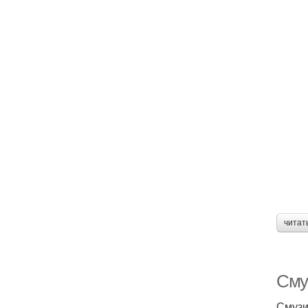
читат
Сму
Смузи