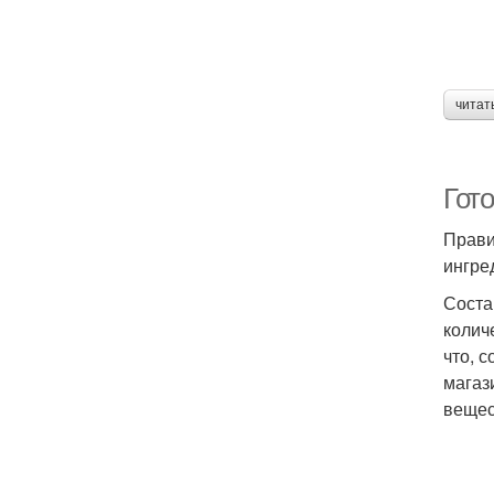
читат
Гот
Прави
ингре
Соста
колич
что, 
магаз
вещес