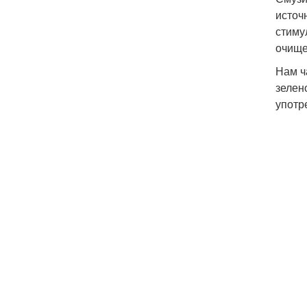
источ
стиму
очище
Нам ч
зелен
употр