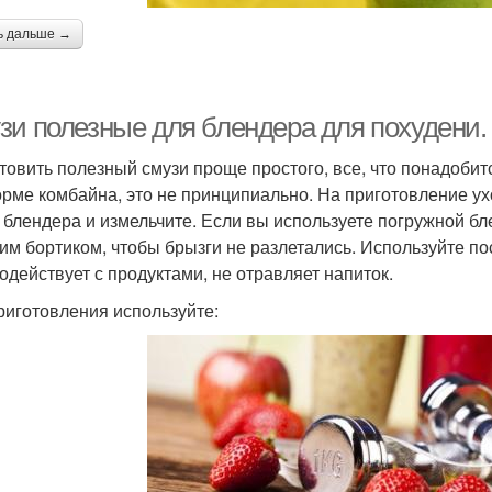
ь дальше →
зи полезные для блендера для похудени. 
товить полезный смузи проще простого, все, что понадобитс
орме комбайна, это не принципиально. На приготовление ухо
 блендера и измельчите. Если вы используете погружной бле
им бортиком, чтобы брызги не разлетались. Используйте посу
одействует с продуктами, не отравляет напиток.
риготовления используйте: