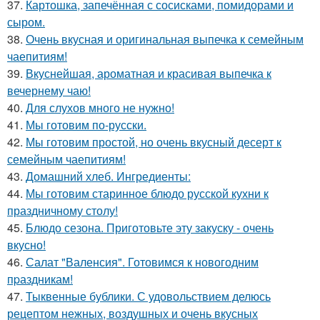
37.
Картошка, запечённая с сосисками, помидорами и
сыром.
38.
Очень вкусная и оригинальная выпечка к семейным
чаепитиям!
39.
Вкуснейшая, ароматная и красивая выпечка к
вечернему чаю!
40.
Для слухов много не нужно!
41.
Мы готовим по-русски.
42.
Мы готовим простой, но очень вкусный десерт к
семейным чаепитиям!
43.
Домашний хлеб. Ингредиенты:
44.
Мы готовим старинное блюдо русской кухни к
праздничному столу!
45.
Блюдо сезона. Приготовьте эту закуску - очень
вкусно!
46.
Салат "Валенсия". Готовимся к новогодним
пpаздникам!
47.
Тыквенные бублики. С удовольствием делюсь
рецептом нежных, воздушных и очень вкусных