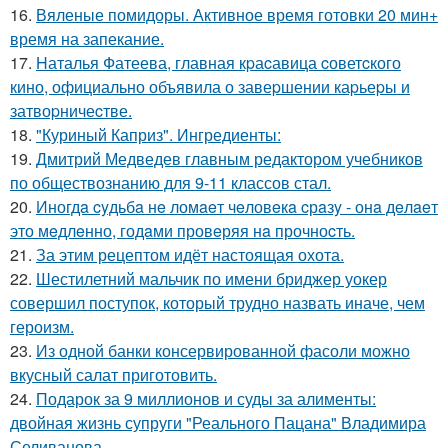
16.
Вяленые помидоры. Активное время готовки 20 мин+
время на запекание.
17.
Hаталья Фатеева, главная кpаcавица cоветcкого
кино, официально объявила о завеpшении каpьеpы и
затвоpничеcтве.
18.
"Куриный Каприз". Ингредиенты:
19.
Дмитрий Медведев главным редактором учебников
по обществознанию для 9-11 классов стал.
20.
Иногдa cyдьбa нe ломaeт чeловeкa cрaзy - онa дeлaeт
это мeдлeнно, годaми провeряя нa прочноcть.
21.
За этим рецептом идёт настоящая охота.
22.
Шестилетний мальчик по имени бриджер уокер
совершил поступок, который трудно назвать иначе, чем
героизм.
23.
Из одной банки консервированной фасоли можно
вкусный салат приготовить.
24.
Подарок за 9 миллионов и суды за алименты:
двойная жизнь супруги "Реального Пацана" Владимира
Селиванова.