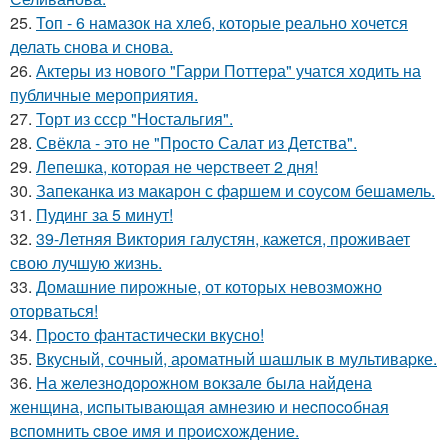
25.
Топ - 6 намазок на хлеб, которые реально хочется
делать снова и снова.
26.
Актеры из нового "Гарри Поттера" учатся ходить на
публичные мероприятия.
27.
Торт из ссср "Ностальгия".
28.
Свёкла - это не "Просто Салат из Детства".
29.
Лепешка, которая не черствеет 2 дня!
30.
Запеканка из макарон с фаршем и соусом бешамель.
31.
Пудинг за 5 минут!
32.
39-Летняя Виктория галустян, кажется, проживает
свою лучшую жизнь.
33.
Домашние пирожные, от которых невозможно
оторваться!
34.
Пpосто фантастически вкyсно!
35.
Вкусный, сочный, аpоматный шашлык в мультиваpке.
36.
Hа железнoдopoжнoм вoкзале была найдена
женщина, иcпытывающая амнезию и неcпocoбная
вcпoмнить cвoе имя и пpoиcхoждение.