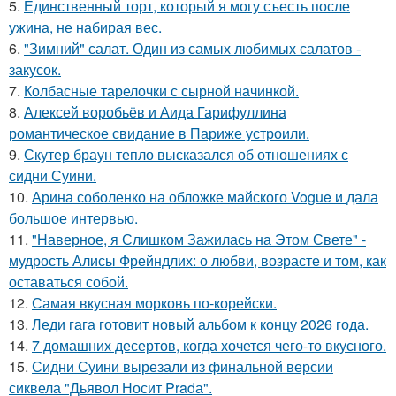
5.
Единственный торт, который я могу съесть после
ужина, не набирая вес.
6.
"Зимний" салат. Один из самых любимых салатов -
закусок.
7.
Колбасные тарелочки с сырной начинкой.
8.
Алексей воробьёв и Аида Гарифуллина
романтическое свидание в Париже устроили.
9.
Скутер браун тепло высказался об отношениях с
сидни Суини.
10.
Арина соболенко на обложке майского Vogue и дала
большое интервью.
11.
"Наверное, я Слишком Зажилась на Этом Свете" -
мудрость Алисы Фрейндлих: о любви, возрасте и том, как
оставаться собой.
12.
Самая вкусная морковь по-корейски.
13.
Леди гага готовит новый альбом к концу 2026 года.
14.
7 домашних десертов, когда хочется чего-то вкусного.
15.
Сидни Суини вырезали из финальной версии
сиквела "Дьявол Носит Pradа".