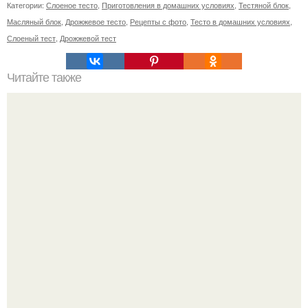
Категории:
Слоеное тесто
,
Приготовления в домашних условиях
,
Тестяной блок
,
Масляный блок
,
Дрожжевое тесто
,
Рецепты с фото
,
Тесто в домашних условиях
,
Слоеный тест
,
Дрожжевой тест
Читайте также
Бурфи. Очень давно хотела приготовить этот десерт и
вот как-то наконец добралась до него!