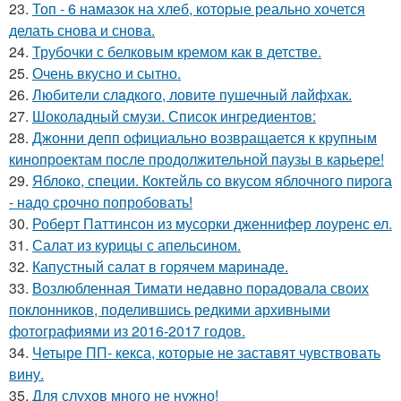
23.
Топ - 6 намазок на хлеб, которые реально хочется
делать снова и снова.
24.
Трубочки с белковым кремом как в детстве.
25.
Очень вкусно и сытно.
26.
Любитeли слaдкого, ловитe пушечный лaйфхак.
27.
Шоколадный смузи. Список ингредиентов:
28.
Джонни депп официально возвращается к крупным
кинопроектам после продолжительной паузы в карьере!
29.
Яблоко, специи. Коктейль со вкусом яблочного пирога
- надо срочно попробовать!
30.
Роберт Паттинсон из мусорки дженнифер лоуренс ел.
31.
Салат из курицы с апельсином.
32.
Капустный салат в гоpячем маринаде.
33.
Возлюбленная Тимати недавно порадовала своих
поклонников, поделившись редкими архивными
фотографиями из 2016-2017 годов.
34.
Четыре ПП- кекса, которые не заставят чувствовать
вину.
35.
Для слухов много не нужно!