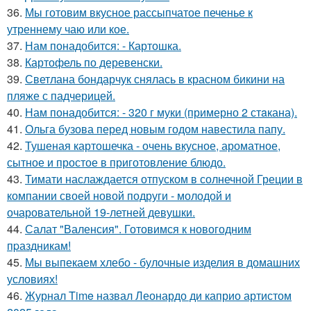
36.
Мы готовим вкусное рассыпчатое печенье к
утреннему чаю или кое.
37.
Нам понадобится: - Картошка.
38.
Картофель по деревенски.
39.
Светлана бондарчук снялась в красном бикини на
пляже с падчерицей.
40.
Нам понадобится: - 320 г муки (примерно 2 стaкана).
41.
Ольга бузова перед новым годом навестила папу.
42.
Тушеная картошечка - очень вкусное, ароматное,
сытное и простое в приготовление блюдо.
43.
Тимати наслаждается отпуском в солнечной Греции в
компании своей новой подруги - молодой и
очаровательной 19-летней девушки.
44.
Салат "Валенсия". Готовимся к новогодним
пpаздникам!
45.
Мы выпекаем хлебо - булочные изделия в домашних
условиях!
46.
Журнал Time назвал Леонардо ди каприо артистом