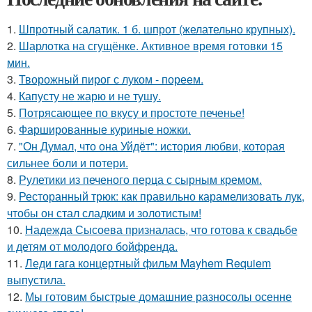
1.
Шпротный салатик. 1 б. шпрот (желательно крупных).
2.
Шарлотка на сгущёнке. Активное время готовки 15
мин.
3.
Творожный пирог с луком - пореем.
4.
Капусту не жарю и не тушу.
5.
Потрясающее по вкусу и простоте печенье!
6.
Фаршированные куриные ножки.
7.
"Он Думал, что она Уйдёт": история любви, которая
сильнее боли и потери.
8.
Рулетики из печеного перца с сырным кремом.
9.
Ресторанный трюк: как правильно карамелизовать лук,
чтобы он стал сладким и золотистым!
10.
Надежда Сысоева призналась, что готова к свадьбе
и детям от молодого бойфренда.
11.
Леди гага концертный фильм Mayhem Requiem
выпустила.
12.
Мы готовим быстрые домашние разносолы осенне