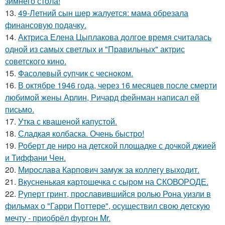
зимнего стола!
13.
49-Летний сын шер жалуется: мама обрезала
финансовую подачку.
14.
Актриса Елена Цыплакова долгое время считалась
одной из самых светлых и "Правильных" актрис
советского кино.
15.
Фасолeвый cупчик с чеснoкoм.
16.
В октябре 1946 года, через 16 месяцев после смерти
любимой жены Арлин, Ричард фейнман написал ей
письмо.
17.
Утка с квашеной капустой.
18.
Сладкая колбаска. Очень быстро!
19.
Роберт де ниро на детской площадке с дочкой джией
и Тиффани Чен.
20.
Мирослава Карпович замуж за коллегу выходит.
21.
Вкусненькая картошечка с сыром на СКОВОРОДЕ.
22.
Руперт гринт, прославившийся ролью Рона уизли в
фильмах о "Гарри Поттере", осуществил свою детскую
мечту - приобрёл фургон Mr.