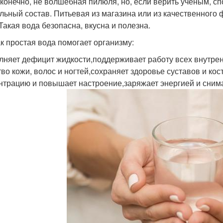
 конечно, не волшебная пилюля, но, если верить ученым, с
льный состав. Питьевая из магазина или из качественного
 Такая вода безопасна, вкусна и полезна.
ак простая вода помогает организму:
лняет дефицит жидкости,поддерживает работу всех внутре
тво кожи, волос и ногтей,сохраняет здоровье суставов и ко
нтрацию и повышает настроение,заряжает энергией и снима