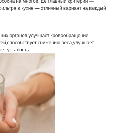
пособна на многое. Ее главный критерий —
 фильтра в кухне — отличный вариант на каждый
нних органов,улучшает кровообращение,
стей,способствует снижению веса,улучшает
ет усталость.