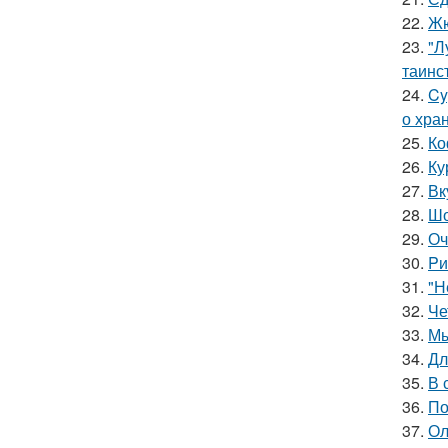
22.
Жю
23.
"Л
таинс
24.
Cy
о хра
25.
Ко
26.
Ку
27.
Вк
28.
Шо
29.
Оч
30.
Pи
31.
"Н
32.
Че
33.
Мы
34.
Дл
35.
В 
36.
По
37.
Ол