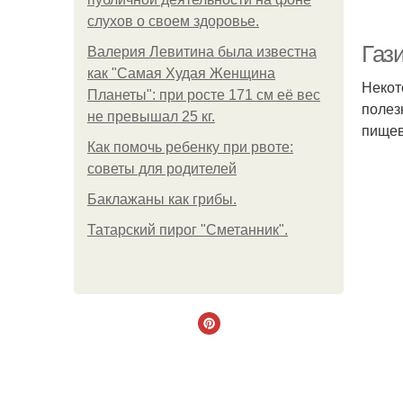
слухов о своем здоровье.
Газ
Валерия Левитина была известна
как "Самая Худая Женщина
Некот
Планеты": при росте 171 см её вес
полез
не превышал 25 кг.
пищев
Как помочь ребенку при рвоте:
советы для родителей
Баклажаны как грибы.
Татарский пирог "Сметанник".