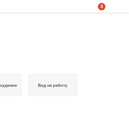
5
охудении
Вод на работу