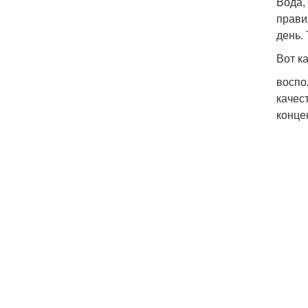
Вода,
прави
день.
Вот к
воспо
качес
конце