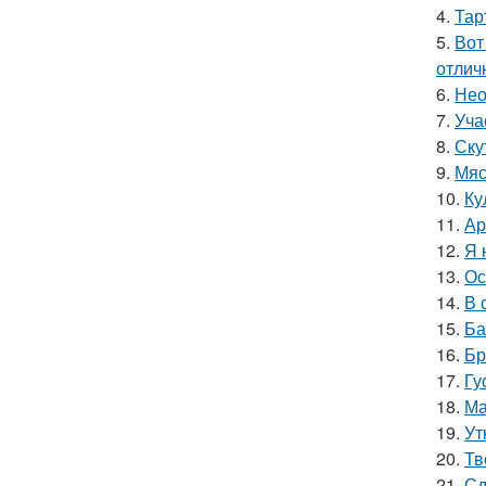
4.
Тар
5.
Вот
отлич
6.
Нео
7.
Уча
8.
Ску
9.
Мяс
10.
Ку
11.
Ар
12.
Я 
13.
Ос
14.
В 
15.
Ба
16.
Бр
17.
Гу
18.
Ма
19.
Ут
20.
Тв
21.
Сд