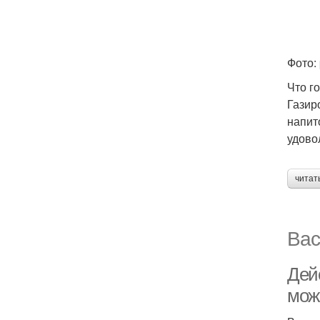
Фото:
Что г
Газир
напит
удово
читат
Вас
Дейс
мож