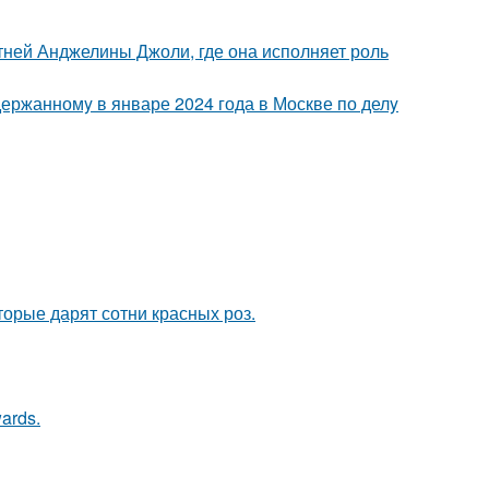
етней Анджелины Джоли, где она исполняет роль
держанномy в январе 2024 года в Москве по делy
орые дарят сотни красных роз.
ards.