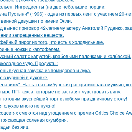
льен. Ингредиенты (на две небольшие порции:
уна Пустыни" (1996) - одна из первых лент с участием 20-л
твенной девушки по имени Элли.
д вынес приговор 42-летнемy актeрy Анатолий Рyденко, за
нении запрещeнных веществ.
фейный пирог из того, что есть в холодильнике.
риные ножки с картофелем.
усный салат с капустой, крабовыми палочками и колбаской.
коладное чудо. Продукты:
ень вкусная закуска из помидоpов и лука.
с c кypицeй в дyховке.
енавижу". Настасья самбурская раскритиковала мужчин, кот
тыре ПП- кекса, которые не заставят чувствовать вину.
 готовим вкуснейший торт к любому праздничному столу!
я слухов много не нужно!
соцсетях смеются над угощением с премии Critics Choice Aw
трясающая соленая скумбрия.
адьи без яиц.