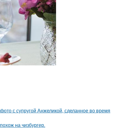
 фото с супругой Анжеликой, сделанное во время
 похож на чизбургер.