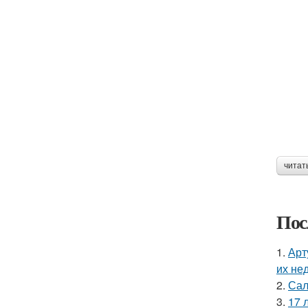
читат
Пос
1.
Арт
их не
2.
Сал
3.
17 