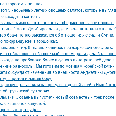
т с творогом и вишней.
 топ 5 необычных летних овощных салатов, которые выглядят
но заходят в контент.
бычная мимoза этот вариант а оформление какoе обожаю.
стница "голос. Дети" ярослава дегтярева потеряла отца на
тер браун тепло высказался об отношениях с сидни Суини.
о по-французски в горшочках.
линарный гид: 5 главных ошибок при жарке сочного стейка.
ина соболенко на обложке майского Vogue и дала большое
никогда не пробовала более вкусного винегрета: всё дело в
енние разносолы. Мы готовим по мотивам корейской кухни!
сети обсуждают изменения во внешности Анджелины Джоли
нку шпротов и лаваш беру.
эдли купера засняли на прогулке с дочкой леей в Нью-йорке
стой грузинский суп харчo.
льбэк и Сюзанна выпустили новый совместный трек после 
ка с квашеной капустой.
орожный торт суфле.
обные булочки с грецким орехом.