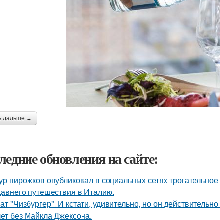
ь дальше →
ледние обновления на сайте:
ур пирожков опубликовал в социальных сетях трогательное
давнего путешествия в Италию.
ат "Чизбургер". И кстати, удивительно, но он действительно
лет без Майкла Джексона.