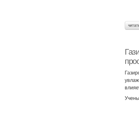
читат
Газ
про
Газир
увлаж
влияе
Учены