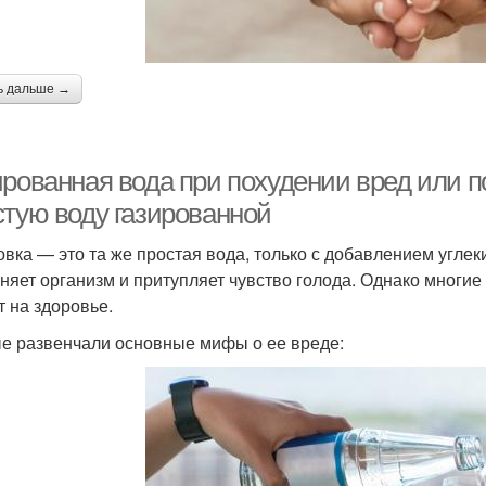
ь дальше →
ированная вода при похудении вред или п
стую воду газированной
овка — это та же простая вода, только с добавлением углек
няет организм и притупляет чувство голода. Однако многие 
т на здоровье.
е развенчали основные мифы о ее вреде: